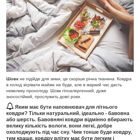
Шовк
не підійде для зими, це скоріше річна тканина. Ковдра
в холод зігрівати майже не буде, але в жаркий час дасть
невелику прохолоду. Шовк гіпоалергенний, дуже
зносостійкий, прослужить довгі роки.
Яким має бути наповнювач для літнього
ковдри? Тільки натуральний, ідеально - бавовна
або шерсть. Бавовняні ковдри відмінно вбирають
велику кількість вологи, вони легкі, добре
охолоджують під час сну. Чим тонше буде ковдру,
тим краще, ковдру влітку має бути легким і