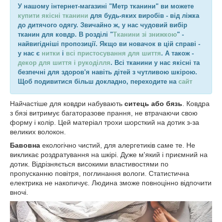
У нашому інтернет-магазині "Метр тканини" ви можете
купити якісні тканини
для будь-яких виробів - від ліжка
до дитячого одягу. Звичайно ж, у нас чудовий вибір
тканин для ковдр. В розділі "
Тканини зі знижкою
" -
найвигідніші пропозиції. Якщо ви новачок в цій справі -
у нас є
нитки
і
всі пристосування для шиття
. А також -
декор для шиття і рукоділля
. Всі тканини у нас якісні та
безпечні для здоров'я навіть дітей з чутливою шкірою.
Щоб подивитися більш докладно, переходите на
сайт
Найчастіше для ковдри набувають
ситець або бязь
. Ковдра
з бязі витримує багаторазове прання, не втрачаючи свою
форму і колір. Цей матеріал трохи шорсткий на дотик з-за
великих волокон.
Бавовна
екологічно чистий, для алергетиків саме те. Не
викликає роздратування на шкірі. Дуже м'який і приємний на
дотик. Відрізняється високими властивостями по
пропусканню повітря, поглинання вологи. Статистична
електрика не накопичує. Людина зможе повноцінно відпочити
вночі.