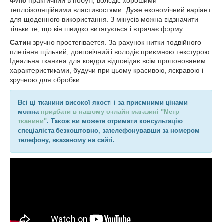
Фліс
практичний в побуті, володіє хорошими
теплоізоляційними властивостями. Дуже економічний варіант
для щоденного використання. З мінусів можна відзначити
тільки те, що він швидко витягується і втрачає форму.
Сатин
зручно простегівается. За рахунок нитки подвійного
плетіння щільний, довговічний і володіє приємною текстурою.
Ідеальна тканина для ковдри відповідає всім пропонованим
характеристиками, будучи при цьому красивою, яскравою і
зручною для обробки.
Всі ці тканини високої якості і за приємними цінами
можна
придбати в нашому онлайн магазині "Метр
тканини"
. Також ви можете отримати консультацію
спеціаліста безкоштовно, зателефонувавши за номером
телефону, вказаному на сайті.