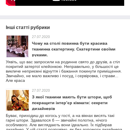
Інші статті рубрики
27.07.2020
Чому на столі повинна бути красива
тканинна скатертину. Скатертини своїми
руками.
Уявіть, що вас запросили на родинне свято до друзів, а стіл
покритий затертої клейонкою. Неправильно, у більшості це
викличе неприємні відчуття і бажання покинути приміщення.
Звичайно, не мало важливо і посуд, і сервіровка, і страви...
Але краса
27.07.2020
З якої тканини мають бути штори, щоб
покращити інтер’єр кімнати: секрети
дизайнерів
Буває, приходиш до когось у гості, а на вікнах висять такі
гарні штори. Здавалося б — звичайні полотна, нічого
особливого. Але виглядають вони ідеально. Їх підбирав
дизайнер. У цій статті розповімо, як без допомоги дизайнера