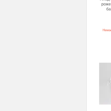
роже
ба
Немає