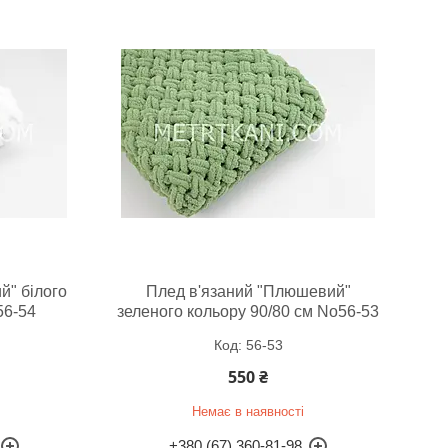
й" білого
Плед в'язаний "Плюшевий"
56-54
зеленого кольору 90/80 см No56-53
56-53
550 ₴
Немає в наявності
+380 (67) 360-81-98