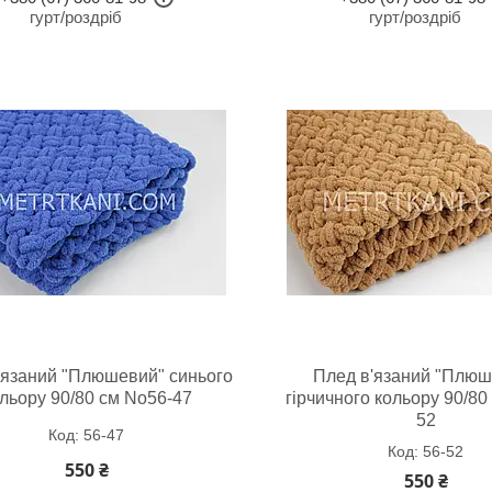
гурт/роздріб
гурт/роздріб
'язаний "Плюшевий" синього
Плед в'язаний "Плюш
льору 90/80 см No56-47
гірчичного кольору 90/80
52
56-47
56-52
550 ₴
550 ₴