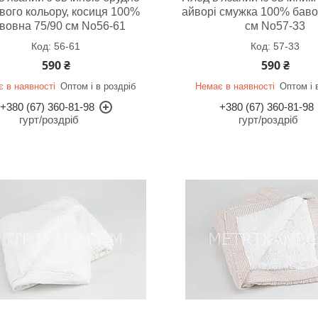
вого кольору, косиця 100%
айворі смужка 100% баво
вовна 75/90 см No56-61
см No57-33
56-61
57-33
590 ₴
590 ₴
 в наявності
Оптом і в роздріб
Немає в наявності
Оптом і 
+380 (67) 360-81-98
+380 (67) 360-81-98
гурт/роздріб
гурт/роздріб