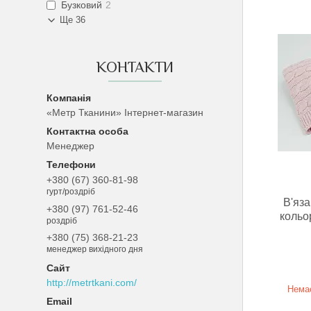
Бузковий
2
Ще 36
КОНТАКТИ
«Метр Тканини» Інтернет-магазин
Менеджер
+380 (67) 360-81-98
гурт/роздріб
В'яз
+380 (97) 761-52-46
кольо
роздріб
+380 (75) 368-21-23
менеджер вихідного дня
http://metrtkani.com/
Немає