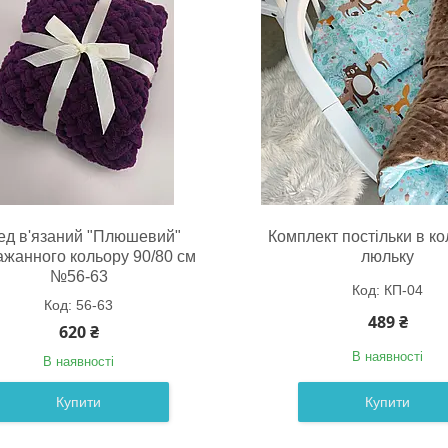
ед в'язаний "Плюшевий"
Комплект постільки в ко
ажанного кольору 90/80 см
люльку
№56-63
КП-04
56-63
489 ₴
620 ₴
В наявності
В наявності
Купити
Купити