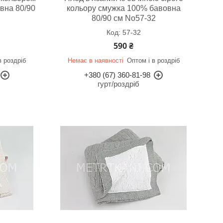
вна 80/90
кольору смужка 100% бавовна
80/90 см No57-32
57-32
590 ₴
в роздріб
Немає в наявності
Оптом і в роздріб
+380 (67) 360-81-98
гурт/роздріб