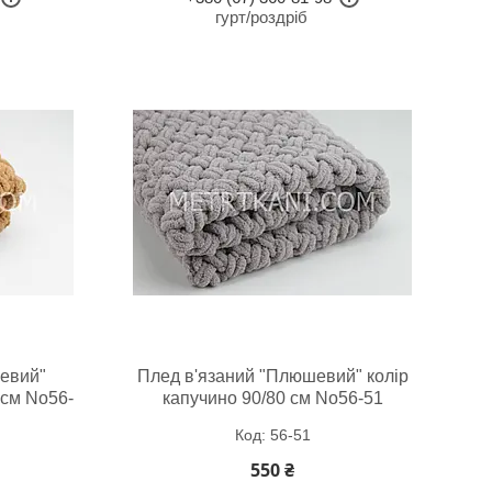
гурт/роздріб
евий"
Плед в'язаний "Плюшевий" колір
 см No56-
капучино 90/80 см No56-51
56-51
550 ₴