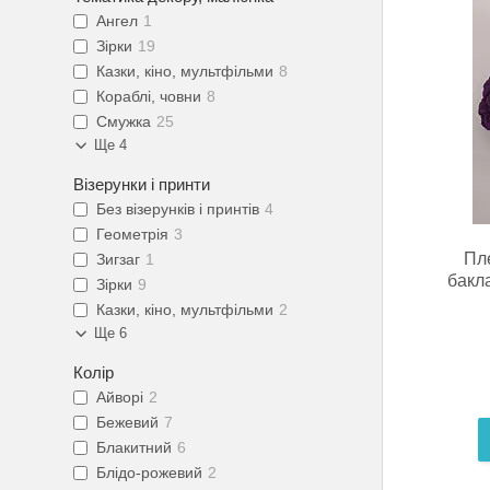
Ангел
1
Зірки
19
Казки, кіно, мультфільми
8
Кораблі, човни
8
Смужка
25
Ще 4
Візерунки і принти
Без візерунків і принтів
4
Геометрія
3
Пл
Зигзаг
1
бакл
Зірки
9
Казки, кіно, мультфільми
2
Ще 6
Колір
Айворі
2
Бежевий
7
Блакитний
6
Блідо-рожевий
2