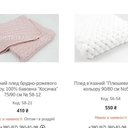
аний плед брудно-рожевого
Плед в'язаний "Плюшеви
ру, 100% бавовна "Косичка"
кольору 90/80 см No
75/90 см № 58-12
56-54
58-21
550 ₴
410 ₴
Немає в наявності
 в наявності
Оптом і в роздріб
+380 (67) 360-81-98
+380 (67) 360-81-98