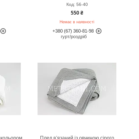
56-40
550 ₴
Немає в наявності
+380 (67) 360-81-98
гурт/роздріб
 кольором
Плед в'язаний із овчиною сірого