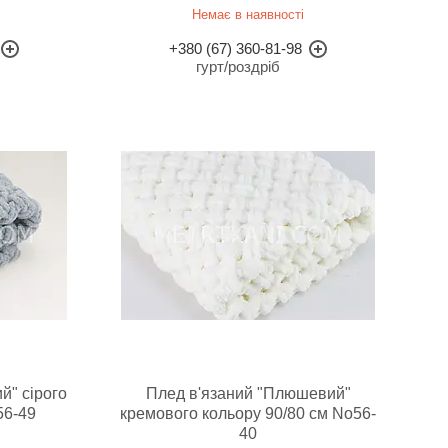
Немає в наявності
+380 (67) 360-81-98
гурт/роздріб
й" сірого
Плед в'язаний "Плюшевий"
56-49
кремового кольору 90/80 см No56-
40