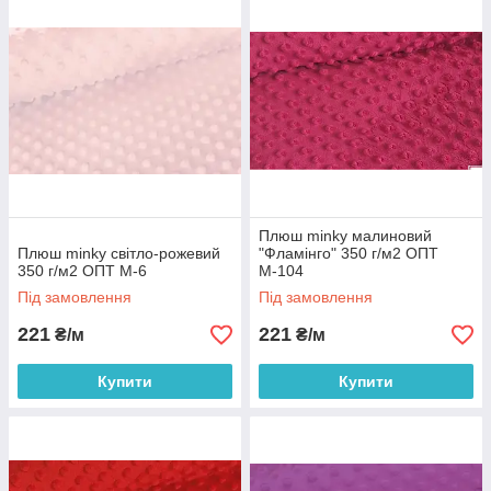
Плюш minky малиновий
Плюш minky світло-рожевий
"Фламінго" 350 г/м2 ОПТ
350 г/м2 ОПТ М-6
М-104
Під замовлення
Під замовлення
221
221
₴/м
₴/м
Купити
Купити