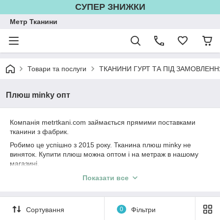
СУПЕР ЗНИЖКИ
Метр Тканини
Товари та послуги
ТКАНИНИ ГУРТ ТА ПІД ЗАМОВЛЕНН
Плюш minky опт
Компанія metrtkani.com займається прямими поставками
тканини з фабрик.
Робимо це успішно з 2015 року. Тканина плюш minky не
виняток. Купити плюш можна оптом і на метраж в нашому
магазині.
Плюш мінки це вже всім відома тканина яку використовують у
Показати все
великій кількості текстильних виробів, від домашнього
текстилю, до одягу. У плюшевої тканини є характерний
високий ворс, що робити тканини дуже м'яко і пухнастою.
Сортування
0
Фільтри
Плюш minky поділяється на немаленьке кількість груп -плюш
minky пупырышка, плюш minky смужка,