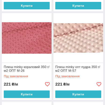
Купити
Купити
Плюш minky кораловий 350 г/
Плюш minky опт пудра 350 г/
м2 ОПТ М-26
м2 ОПТ М-57
Під замовлення
Під замовлення
221
221
₴/м
₴/м
Купити
Купити