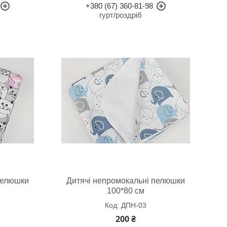
+380 (67) 360-81-98
гурт/роздріб
пелюшки
Дитячі непромокальні пелюшки
100*80 см
ДПН-03
200 ₴