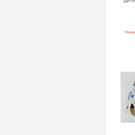
Дитя
Немає