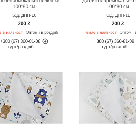
чі непромокальні пелюшки
Дитячі непромокальні 
100*80 см
100*80 см
ДПН-10
ДПН-11
200 ₴
200 ₴
 в наявності
Оптом і в роздріб
Немає в наявності
Оптом і 
+380 (67) 360-81-98
+380 (67) 360-81-98
гурт/роздріб
гурт/роздріб