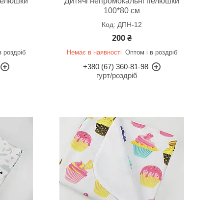
пелюшки
Дитячі непромокальні пелюшки
100*80 см
ДПН-12
200 ₴
в роздріб
Немає в наявності
Оптом і в роздріб
+380 (67) 360-81-98
гурт/роздріб