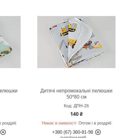
пелюшки
Дитячі непромокальні пелюшки
50*80 см
ДПН-26
140 ₴
в роздріб
Немає в наявності
Оптом і в роздріб
+380 (67) 360-81-98
гурт/роздріб