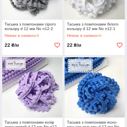
Тасьма з помпонами сірого
Тасьма з помпонами білого
кольору d 12 мм No п12-2
кольору d 12 мм No п12-1
Немає в наявності
Немає в наявності
22
22
₴/м
₴/м
Тасьма з помпонами колір
Тасьма з помпонами ясно-
лавандовий d 12 мм No п12-
синього кольору d 12 мм No