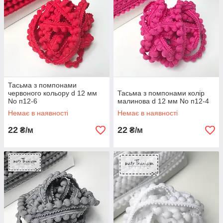
Тасьма з помпонами
червоного кольору d 12 мм
Тасьма з помпонами колір
No п12-6
малинова d 12 мм No п12-4
Немає в наявності
Немає в наявності
22
22
₴/м
₴/м