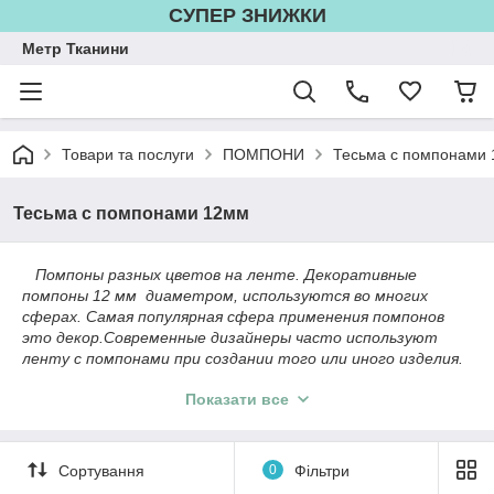
СУПЕР ЗНИЖКИ
Метр Тканини
Товари та послуги
ПОМПОНИ
Тесьма с помпонами
Тесьма с помпонами 12мм
Помпоны разных цветов на ленте. Декоративные
помпоны 12 мм диаметром, используются во многих
сферах. Самая популярная сфера применения помпонов
это декор.Современные дизайнеры часто используют
ленту с помпонами при создании того или иного изделия.
Так же помпоны используются при шитье одежды и
Показати все
домашнего текстиля. Помпоны приятные на ощупь, на
весы практически неощутимы. Ленты с помпонами
вставляют в шторы,благодаря своей невесомости, ткань
украшенная помпонами не деформируется,не мнется и не
Сортування
0
Фільтри
растягивается, а это не мало важно. Дитячі