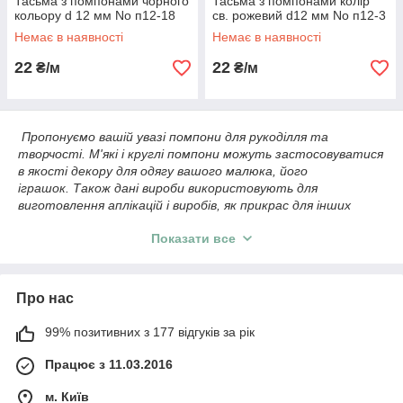
Тасьма з помпонами чорного
Тасьма з помпонами колір
кольору d 12 мм No п12-18
св. рожевий d12 мм No п12-3
Немає в наявності
Немає в наявності
22
22
₴/м
₴/м
Пропонуємо вашій увазі помпони для рукоділля та
творчості. М'які і круглі помпони можуть застосовуватися
в якості декору для одягу вашого малюка, його
іграшок. Також дані вироби використовують для
виготовлення аплікацій і виробів, як прикрас для інших
виробів. Такі помпони володіють компактними розмірами,
Показати все
а за вагою майже не відчутні. З ключових призначень
можна виділити оформлення помпонами:
Штори
Про нас
Ковдри
Кокони
99% позитивних з 177 відгуків за рік
Ліжечка
Працює з 11.03.2016
Ці елементи, як правило, пухнасті і приємні на дотик. У
нашому Інтернет-магазині представлений великий вибір
м. Київ