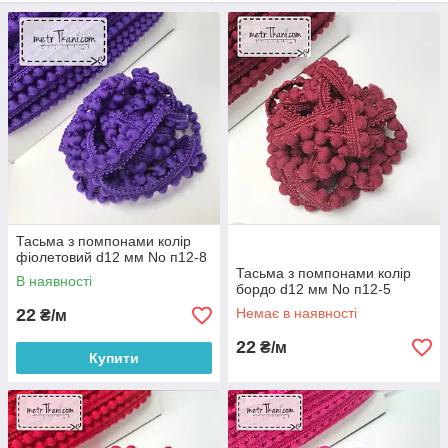
покривала,пледи і подушки обшиті тасьмою з помпонами
виглядають досить цікаво та оригінально.
Тасьма з помпонами колір
фіолетовий d12 мм No п12-8
Тасьма з помпонами колір
В наявності
бордо d12 мм No п12-5
22
Немає в наявності
₴/м
22
₴/м
Купити