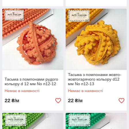
Тасьма з помпонами жовто-
Тасьма з помпонами рудого
жовтогарячого кольору d12
кольору d 12 мм No п12-12
мм No п12-13
Немає в наявності
Немає в наявності
22
22
₴/м
₴/м