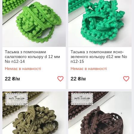
Тасьма з помпонами
Тасьма з помпонами ясно-
салатового кольору d 12 мм
зеленого кольору d12 мм No
No п12-14
п12-15
Немає в наявності
Немає в наявності
22
22
₴/м
₴/м