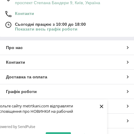
проспект Степана Бандери 9, Київ, Україна
помпонів. Купити помпони можна оформивши замовлення в
телефонному режимі або на сайті онлайн. Асортимент
Контакти
бавовняної тканини в наявності в колірній гамі яка
аналогічна з помпонами. Підібрати тканину яка будить
Сьогодні працює з 10:00 до 18:00
поєднуватися з помпонами можна на сторінках сайту
Показати весь графік роботи
Про нас
Контакти
Доставка та оплата
Графік роботи
×
ольте сайту metrtkani.com відправляти
Повна версія сайту
сповіщення про НОВИНКИ на рабочий
Сайт створено на маркетплейсі
Prom.ua
owered by SendPulse