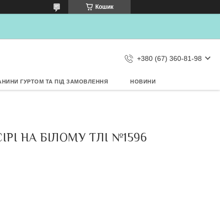
×
Кошик
Дозвольте сайту metrtkani.com
відправляти Вам сповіщення про
НОВИНКИ на рабочий стіл
Заборонити
Дозволити
d by SendPulse
+380 (67) 360-81-98
АНИНИ ГУРТОМ ТА ПІД ЗАМОВЛЕННЯ
НОВИНИ
І НА БІЛОМУ ТЛІ №1596