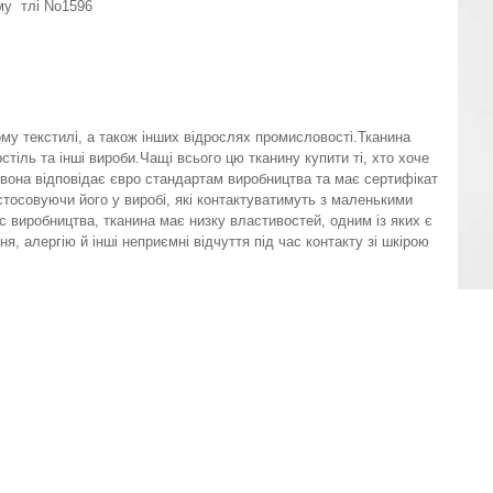
му тлі No1596
у текстилі, а також інших відрослях промисловості.Тканина
стіль та інші вироби.Чащі всього цю тканину купити ті, хто хоче
 вона відповідає євро стандартам виробництва та має сертифікат
стосовуючи його у виробі, які контактуватимуть з маленькими
с виробництва, тканина має низку властивостей, одним із яких є
я, алергію й інші неприємні відчуття під час контакту зі шкірою