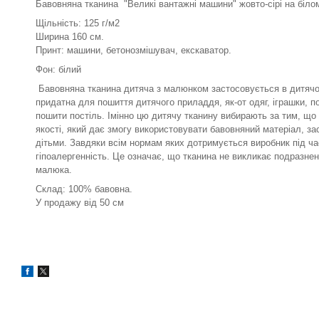
Бавовняна тканина "Великі вантажні машини" жовто-сірі на біло
Щільність: 125 г/м2
Ширина 160 см.
Принт: машини, бетонозмішувач, екскаватор.
Фон: білий
Бавовняна тканина дитяча з малюнком застосовується в дитячом
придатна для пошиття дитячого приладдя, як-от одяг, іграшки, по
пошити постіль. Імінно цю дитячу тканину вибирають за тим, що
якості, який дає змогу використовувати бавовняний матеріал, за
дітьми. Завдяки всім нормам яких дотримується виробник під ча
гіпоалергенність. Це означає, що тканина не викликає подразненн
малюка.
Склад: 100% бавовна.
У продажу від 50 см