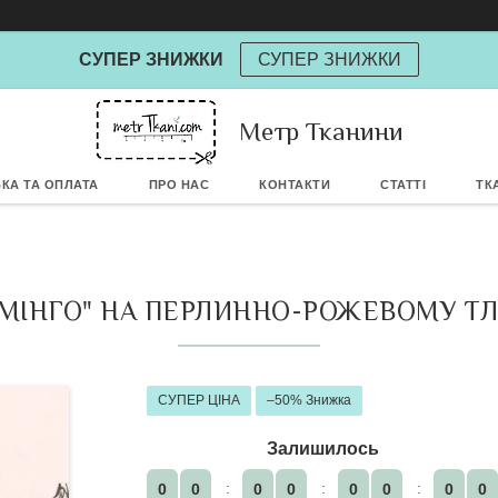
СУПЕР ЗНИЖКИ
СУПЕР ЗНИЖКИ
Метр Тканини
Powere
КА ТА ОПЛАТА
ПРО НАС
КОНТАКТИ
СТАТТІ
ТК
МІНГО" НА ПЕРЛИННО-РОЖЕВОМУ ТЛІ 
СУПЕР ЦІНА
–50%
Залишилось
0
0
0
0
0
0
0
0