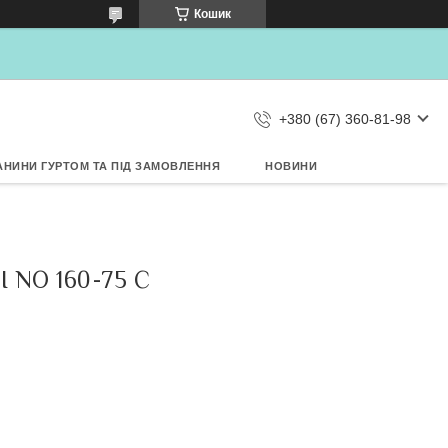
×
Кошик
Дозвольте сайту metrtkani.com
відправляти Вам сповіщення про
НОВИНКИ на рабочий стіл
Заборонити
Дозволити
d by SendPulse
+380 (67) 360-81-98
АНИНИ ГУРТОМ ТА ПІД ЗАМОВЛЕННЯ
НОВИНИ
NO 160-75 С