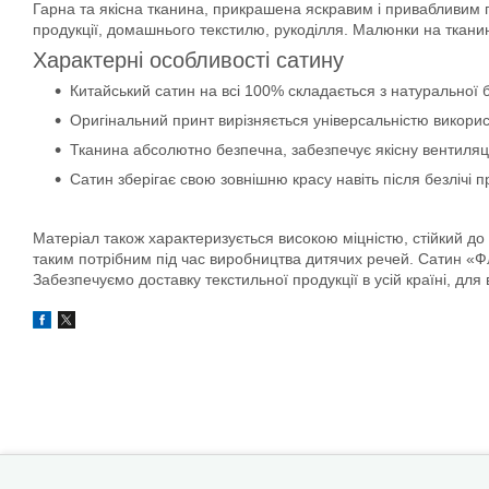
Гарна та якісна тканина, прикрашена яскравим і привабливим п
продукції, домашнього текстилю, рукоділля. Малюнки на тканині 
Характерні особливості сатину
Китайський сатин на всі 100% складається з натуральної 
Оригінальний принт вирізняється універсальністю викори
Тканина абсолютно безпечна, забезпечує якісну вентиляц
Сатин зберігає свою зовнішню красу навіть після безлічі п
Матеріал також характеризується високою міцністю, стійкий д
таким потрібним під час виробництва дитячих речей. Сатин «Фла
Забезпечуємо доставку текстильної продукції в усій країні, д