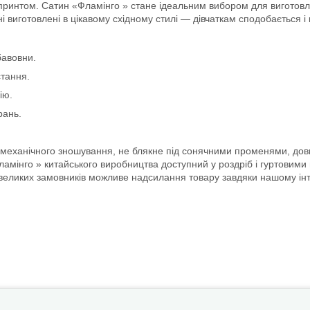
ринтом. Сатин «Фламінго » стане ідеальним вибором для виготовлен
виготовлені в цікавому східному стилі — дівчаткам сподобається і ко
бавовни.
стання.
ію.
рань.
о механічного зношування, не блякне під сонячними променями, довг
мінго » китайського виробництва доступний у роздріб і гуртовими п
ля великих замовників можливе надсилання товару завдяки нашому і