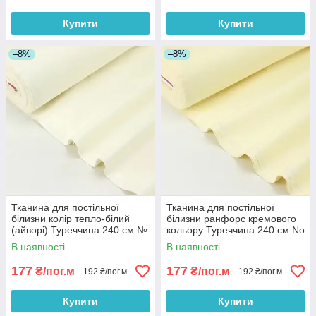
Купити
Купити
–8%
–8%
Тканина для постільної
Тканина для постільної
білизни колір тепло-білий
білизни ранфорс кремового
(айворі) Туреччина 240 см №
кольору Туреччина 240 см No
WH-0074-102
WH-2130-4
В наявності
В наявності
177
177
₴/пог.м
₴/пог.м
192 ₴/пог.м
192 ₴/пог.м
Купити
Купити