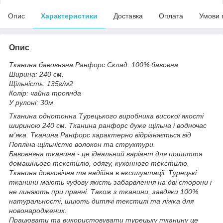
Опис
Характеристики
Доставка
Оплата
Умови 
Опис
Тканина бавовняна Ранфорс Склад: 100% бавовна
Ширина: 240 см.
Щільність: 135г/м2
Колір: чайна троянда
У рулоні: 30м
Тканина однотонна Турецького виробника високої якості
шириною 240 см. Тканина ранфорс дуже щільна і водночас
м'яка. Тканина Ранфорс характерно відрізняється від
Попліна щільністю волокон та структури.
Бавовняна тканина - це ідеальний варіант для пошиття
домашнього текстилю, одягу, кухонного текстилю.
Тканина довговічна та надійна в експлуатації. Турецькі
тканини мають чудову якість забарвлення на дві сторони і
не линяють при пранні. Також з тканини, завдяки 100%
натуральності, шиють дитячі текстилі та ліжка для
новонароджених.
Працювати та використовувати турецьку тканину це