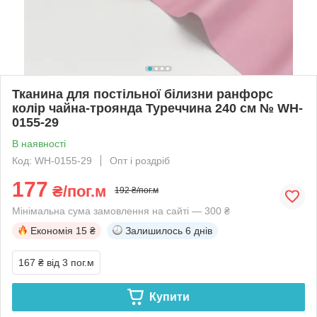
Тканина для постільної білизни ранфорс
колір чайна-троянда Туреччина 240 см № WH-
0155-29
В наявності
Код: WH-0155-29
Опт і роздріб
177
₴/пог.м
192 ₴/пог.м
Мінімальна сума замовлення на сайті — 300 ₴
Економія
15 ₴
Залишилось
6 днів
167 ₴
від 3 пог.м
Купити