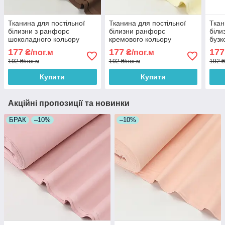
Тканина для постільної
Тканина для постільної
Ткан
білизни з ранфорс
білизни ранфорс
біли
шоколадного кольору
кремового кольору
бузк
Туреччина 240 см № WH-
Туреччина 240 см No WH-
Туре
177
177
177
₴/пог.м
₴/пог.м
0074-82
2130-4
2247
192 ₴/пог.м
192 ₴/пог.м
192 ₴
Купити
Купити
Акційні пропозиції та новинки
БРАК
–10%
–10%