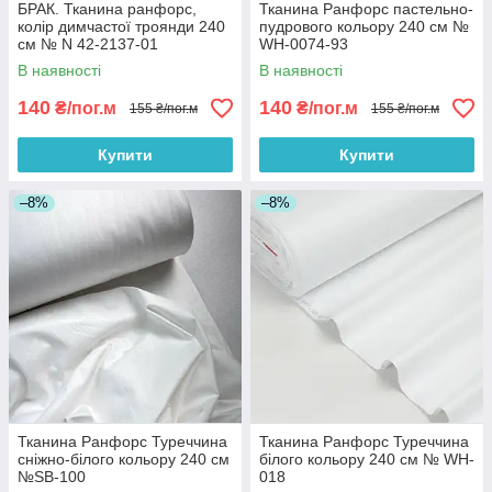
БРАК. Тканина ранфорс,
Тканина Ранфорс пастельно-
колір димчастої троянди 240
пудрового кольору 240 см №
см № N 42-2137-01
WH-0074-93
В наявності
В наявності
140
140
₴/пог.м
₴/пог.м
155 ₴/пог.м
155 ₴/пог.м
Купити
Купити
–8%
–8%
Тканина Ранфорс Туреччина
Тканина Ранфорс Туреччина
сніжно-білого кольору 240 см
білого кольору 240 см № WH-
№SB-100
018