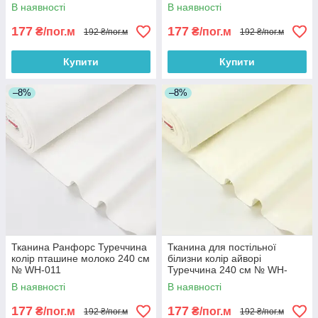
В наявності
В наявності
177
177
₴/пог.м
₴/пог.м
192 ₴/пог.м
192 ₴/пог.м
Купити
Купити
–8%
–8%
Тканина Ранфорс Туреччина
Тканина для постільної
колір пташине молоко 240 см
білизни колір айворі
№ WH-011
Туреччина 240 см № WH-
0033-02
В наявності
В наявності
177
177
₴/пог.м
₴/пог.м
192 ₴/пог.м
192 ₴/пог.м