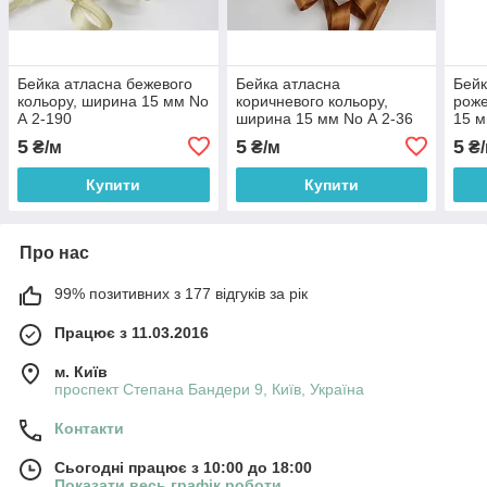
Бейка атласна бежевого
Бейка атласна
Бейк
кольору, ширина 15 мм No
коричневого кольору,
роже
А 2-190
ширина 15 мм No А 2-36
15 м
5
5
5
₴/м
₴/м
₴/
Купити
Купити
Про нас
99% позитивних з 177 відгуків за рік
Працює з 11.03.2016
м. Київ
проспект Степана Бандери 9, Київ, Україна
Контакти
Сьогодні працює з 10:00 до 18:00
Показати весь графік роботи