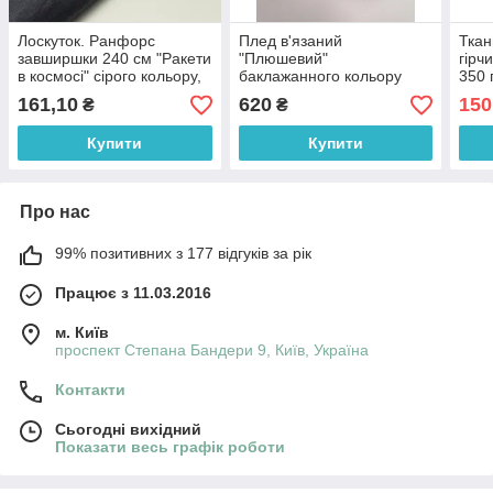
Лоскуток. Ранфорс
Плед в'язаний
Ткан
завширшки 240 см "Ракети
"Плюшевий"
гірч
в космосі" сірого кольору,
баклажанного кольору
350 
темно-джинсовий фон No
90/80 см №56-63
161,10
620
150
₴
₴
SB-3525a, 90*240 см
Купити
Купити
Про нас
99% позитивних з 177 відгуків за рік
Працює з 11.03.2016
м. Київ
проспект Степана Бандери 9, Київ, Україна
Контакти
Сьогодні вихідний
Показати весь графік роботи