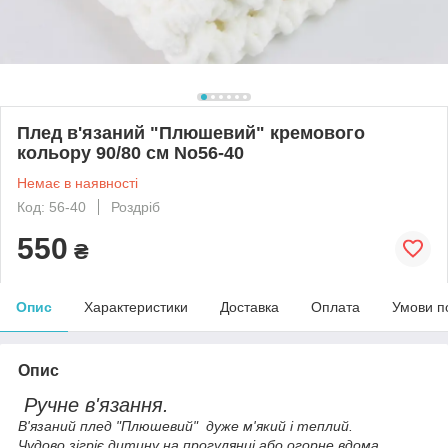
Плед в'язаний "Плюшевий" кремового
кольору 90/80 см No56-40
Немає в наявності
Код: 56-40
Роздріб
550
₴
Опис
Характеристики
Доставка
Оплата
Умови п
Опис
Ручне в'язання.
В'язаний плед "Плюшевий" дуже м'який і теплий.
Чудово зігріє дитину на прогулянці або огорне вдома.