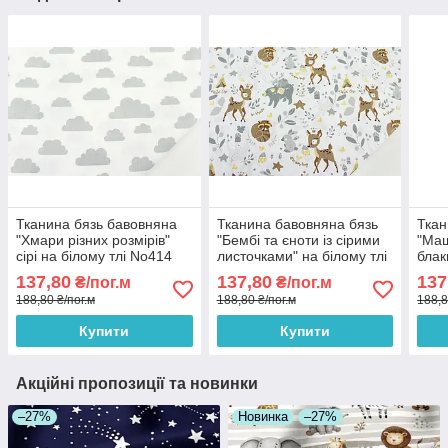
Тканина бязь бавовняна
Тканина бавовняна бязь
Ткан
"Хмари різних розмірів"
"Бембі та єноти із сірими
"Маш
сірі на білому тлі No414
листочками" на білому тлі
блак
No328
No1
137,80
137,80
137
₴/пог.м
₴/пог.м
188,80 ₴/пог.м
188,80 ₴/пог.м
188,8
Купити
Купити
Акційні пропозиції та новинки
–27%
Новинка
–27%