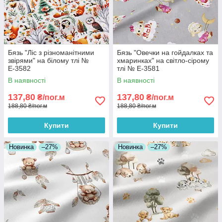
Бязь "Ліс з різноманітними
Бязь "Овечки на гойдалках та
звірями" на білому тлі №
хмаринках" на світло-сірому
Е-3582
тлі № Е-3581
В наявності
В наявності
137,80
137,80
₴/пог.м
₴/пог.м
188,80 ₴/пог.м
188,80 ₴/пог.м
Купити
Купити
Новинка
–27%
Новинка
–27%