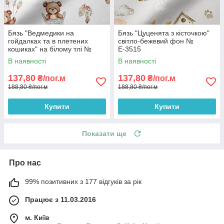
Бязь "Ведмедики на
Бязь "Цуценята з кісточкою"
гойдалках та в плетених
світло-бежевий фон №
кошиках" на білому тлі №
Е-3515
Е-3518
В наявності
В наявності
137,80
137,80
₴/пог.м
₴/пог.м
188,80 ₴/пог.м
188,80 ₴/пог.м
Купити
Купити
Показати ще
Про нас
99% позитивних з 177 відгуків за рік
Працює з 11.03.2016
м. Київ