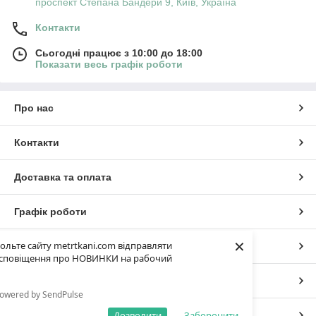
проспект Степана Бандери 9, Київ, Україна
Контакти
Сьогодні працює з 10:00 до 18:00
Показати весь графік роботи
Про нас
Контакти
Доставка та оплата
Графік роботи
×
ольте сайту metrtkani.com відправляти
Повна версія сайту
сповіщення про НОВИНКИ на рабочий
Сайт створено на маркетплейсі
Prom.ua
owered by SendPulse
Дозволити
Заборонити
Політика конфіденційності