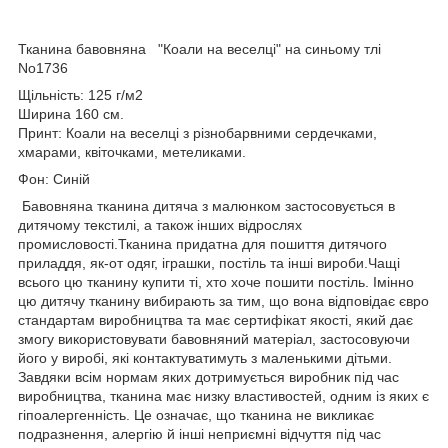
Тканина бавовняна "Коали на веселці" на синьому тлі
No1736
Щільність: 125 г/м2
Ширина 160 см.
Принт: Коали на веселці з різнобарвними сердечками,
хмарами, квіточками, метеликами.
Фон: Синій
Бавовняна тканина дитяча з малюнком застосовується в
дитячому текстилі, а також інших відрослях
промисловості.Тканина придатна для пошиття дитячого
приладдя, як-от одяг, іграшки, постіль та інші вироби.Чащі
всього цю тканину купити ті, хто хоче пошити постіль. Імінно
цю дитячу тканину вибирають за тим, що вона відповідає євро
стандартам виробництва та має сертифікат якості, який дає
змогу використовувати бавовняний матеріал, застосовуючи
його у виробі, які контактуватимуть з маленькими дітьми.
Завдяки всім нормам яких дотримується виробник під час
виробництва, тканина має низку властивостей, одним із яких є
гіпоалергенність. Це означає, що тканина не викликає
подразнення, алергію й інші неприємні відчуття під час