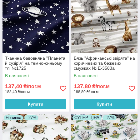
Тканина бавовняна "Планета
Бязь "Африканські звірята" на
й сузір'я" на темно-синьому
коричневих та бежевих
тлі №1725
смужках № Е-3583а
В наявності
В наявності
137,40
137,80
₴/пог.м
₴/пог.м
188,40 ₴/пог.м
188,80 ₴/пог.м
Купити
Купити
Новинка
–27%
СУПЕР ЦІНА
–27%