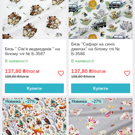
Бязь "Сафарі на синіх
Бязь " Сім'я ведмедиків " на
джипах" на білому тлі №
білому тлі № Б-3587
Б-3586
В наявності
В наявності
137,80
137,80
₴/пог.м
₴/пог.м
188,80 ₴/пог.м
188,80 ₴/пог.м
Купити
Купити
Новинка
–27%
Новинка
–27%