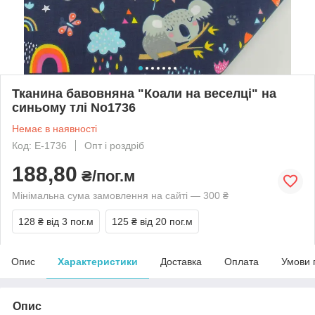
Тканина бавовняна "Коали на веселці" на
синьому тлі No1736
Немає в наявності
Код: Е-1736
Опт і роздріб
188,80
₴/пог.м
Мінімальна сума замовлення на сайті — 300 ₴
128 ₴
від 3 пог.м
125 ₴
від 20 пог.м
Опис
Характеристики
Доставка
Оплата
Умови 
Опис