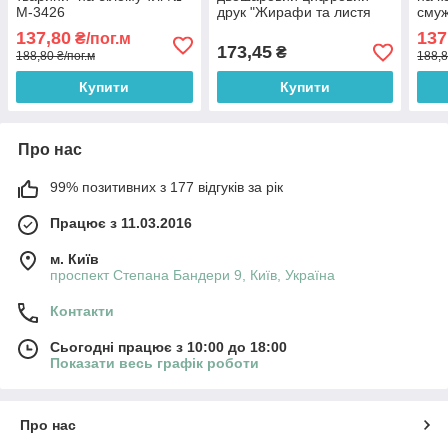
М-3426
друк "Жирафи та листя
сму
папороті" № МЦ 1-
137,80
137
₴/пог.м
022,62*150 см
173,45
₴
188,80 ₴/пог.м
188,8
Купити
Купити
Про нас
99% позитивних з 177 відгуків за рік
Працює з 11.03.2016
м. Київ
проспект Степана Бандери 9, Київ, Україна
Контакти
Сьогодні працює з 10:00 до 18:00
Показати весь графік роботи
Про нас