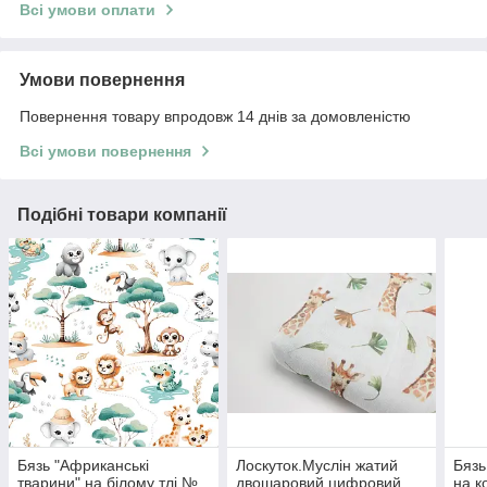
Всі умови оплати
Умови повернення
Повернення товару впродовж 14 днів за домовленістю
Всі умови повернення
Подібні товари компанії
Бязь "Африканські
Лоскуток.Муслін жатий
Бязь
тварини" на білому тлі №
двошаровий цифровий
на к