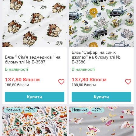
Бязь "Сафарі на синіх
Бязь " Сім'я ведмедиків " на
джипах" на білому тлі №
білому тлі № Б-3587
Б-3586
В наявності
В наявності
137,80
137,80
₴/пог.м
₴/пог.м
188,80 ₴/пог.м
188,80 ₴/пог.м
Купити
Купити
Новинка
–27%
Новинка
–27%