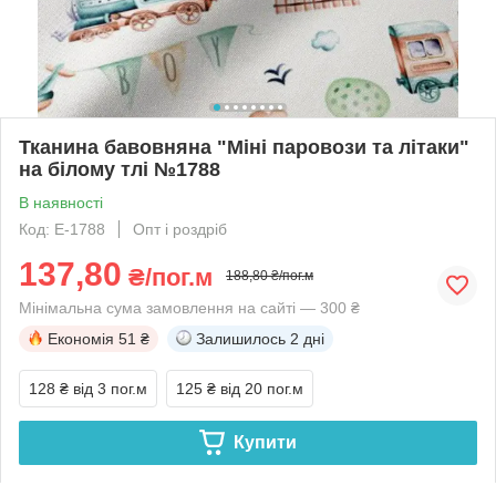
Тканина бавовняна "Міні паровози та літаки"
на білому тлі №1788
В наявності
Код: Е-1788
Опт і роздріб
137,80
₴/пог.м
188,80 ₴/пог.м
Мінімальна сума замовлення на сайті — 300 ₴
Економія
51 ₴
Залишилось
2 дні
128 ₴
від 3 пог.м
125 ₴
від 20 пог.м
Купити