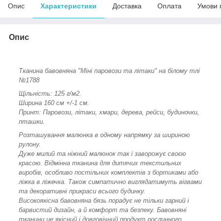
Опис
Характеристики
Доставка
Оплата
Умови 
Опис
Тканина бавовняна "Міні паровози та літаки" на білому тлі
№1788
Щільність: 125 г/м2.
Ширина 160 см +/-1 см.
Принт: Паровози, літаки, хмари, дерева, рейси, будиночки,
пташки.
Розташування малюнка в одному напрямку за шириною
рулону.
Дуже милий та ніжний малюнок так і заворожує своєю
красою. Відмінна тканина для дитячих текстильних
виробів, особливо постільних комплектів з бортиками або
ліжка в ліжечка. Також симпатично виглядатимуть вігвами
та декоративні прикраси всього будинку.
Високоякісна бавовняна бязь порадує не тільки гарний і
барвистий дизайн, а й комфорт та безпеку. Бавовняні
тканини це якісний і довговічний продукт рослинного