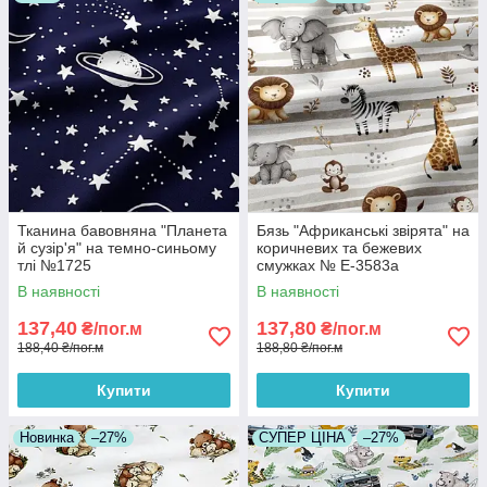
Тканина бавовняна "Планета
Бязь "Африканські звірята" на
й сузір'я" на темно-синьому
коричневих та бежевих
тлі №1725
смужках № Е-3583а
В наявності
В наявності
137,40
137,80
₴/пог.м
₴/пог.м
188,40 ₴/пог.м
188,80 ₴/пог.м
Купити
Купити
Новинка
–27%
СУПЕР ЦІНА
–27%