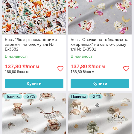
Бязь "Ліс з різноманітними
Бязь "Овечки на гойдалках та
звірями" на білому тлі №
хмаринках" на світло-сірому
Е-3582
тлі № Е-3581
В наявності
В наявності
137,80
137,80
₴/пог.м
₴/пог.м
188,80 ₴/пог.м
188,80 ₴/пог.м
Купити
Купити
Новинка
–27%
Новинка
–27%