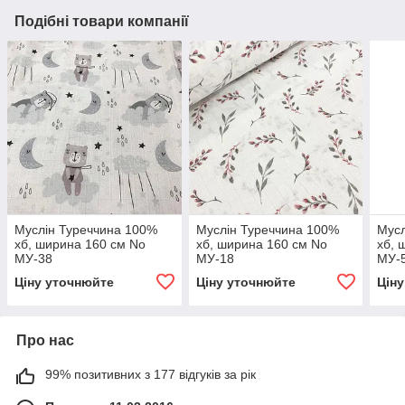
Подібні товари компанії
Муслін Туреччина 100%
Муслін Туреччина 100%
Мусл
хб, ширина 160 см No
хб, ширина 160 см No
хб, 
МУ-38
МУ-18
МУ-
Ціну уточнюйте
Ціну уточнюйте
Цін
Про нас
99% позитивних з 177 відгуків за рік