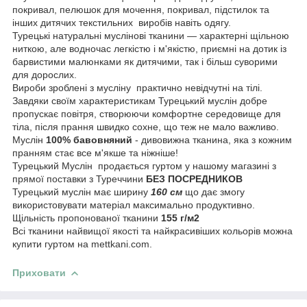
покривал, пелюшок для мочення, покривал, підстилок та
інших дитячих текстильних виробів навіть одягу.
Турецькі натуральні муслінові тканини — характерні щільною
ниткою, але водночас легкістю і м'якістю, приємні на дотик із
барвистими малюнками як дитячими, так і більш суворими
для дорослих.
Вироби зроблені з мусліну практично невідчутні на тілі.
Завдяки своїм характеристикам Турецький муслін добре
пропускає повітря, створюючи комфортне середовище для
тіла, після прання швидко сохне, що теж не мало важливо.
Муслін
100% бавовняний
- дивовижна тканина, яка з кожним
пранням стає все м'якше та ніжніше!
Турецький Муслін продається гуртом у нашому магазині з
прямої поставки з Туреччини
БЕЗ ПОСРЕДНИКОВ
Турецький муслін має ширину
160 см
що дає змогу
використовувати матеріал максимально продуктивно.
Щільність пропонованої тканини
155 г/м2
Всі тканини найвищої якості та найкрасивіших кольорів можна
купити гуртом на mettkani.com.
Приховати