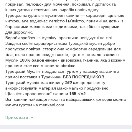
покривал, пелюшок для мочення, покривал, підстилок та
інших дитячих текстильних виробів навіть одягу.
Турецькі натуральні муслінові тканини — характерні щільною
ниткою, але водночас легкістю і м'якістю, приємні на дотик із
барвистими малюнками як дитячими, так і більш суворими
для дорослих.
Вироби зроблені з мусліну практично невідчутні на тілі.
Завдяки своїм характеристикам Турецький муслін добре
пропускає повітря, створюючи комфортне середовище для
тіла, після прання швидко сохне, що теж не мало важливо.
Муслін
100% бавовняний
- дивовижна тканина, яка з кожним
пранням стає все м'якше та ніжніше!
Турецький Муслін продається гуртом у нашому магазині з
прямої поставки з Туреччини
БЕЗ ПОСРЕДНИКОВ
Турецький муслін має ширину
160 см
що дає змогу
використовувати матеріал максимально продуктивно.
Щільність пропонованої тканини
155 г/м2
Всі тканини найвищої якості та найкрасивіших кольорів можна
купити гуртом на mettkani.com.
Приховати