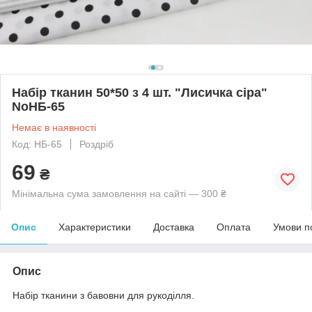
Набір тканин 50*50 з 4 шт. "Лисичка сіра"
NoНБ-65
Немає в наявності
Код: НБ-65
Роздріб
69
₴
Мінімальна сума замовлення на сайті — 300 ₴
Опис
Характеристики
Доставка
Оплата
Умови п
Опис
Набір тканини з бавовни для рукоділля.