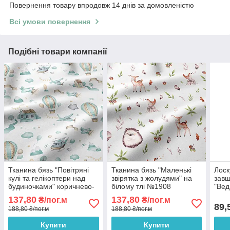
Повернення товару впродовж 14 днів за домовленістю
Всі умови повернення
Подібні товари компанії
Тканина бязь "Повітряні
Тканина бязь "Маленькі
Лоск
кулі та гелікоптери над
звірятка з жолудями" на
завш
будиночками" коричнево-
білому тлі №1908
"Вед
м'ятного кольору на
хмар
137,80
137,80
₴/пог.м
₴/пог.м
білому тлі №1906
біло
89,
188,80 ₴/пог.м
188,80 ₴/пог.м
см
Купити
Купити