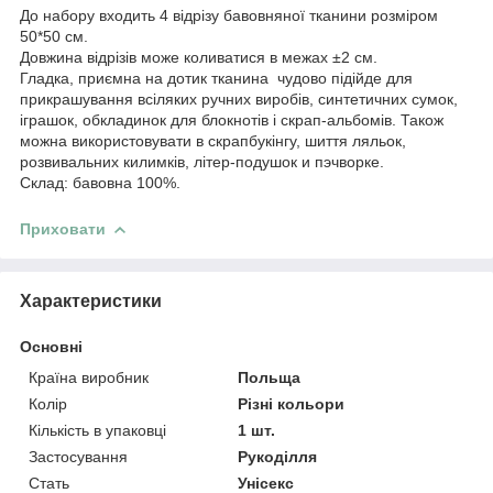
До набору входить 4 відрізу бавовняної тканини розміром
50*50 см.
Довжина відрізів може коливатися в межах ±2 см.
Гладка, приємна на дотик тканина чудово підійде для
прикрашування всіляких ручних виробів, синтетичних сумок,
іграшок, обкладинок для блокнотів і скрап-альбомів. Також
можна використовувати в скрапбукінгу, шиття ляльок,
розвивальних килимків, літер-подушок и пэчворке.
Склад: бавовна 100%.
Приховати
Характеристики
Основні
Країна виробник
Польща
Колір
Різні кольори
Кількість в упаковці
1 шт.
Застосування
Рукоділля
Стать
Унісекс