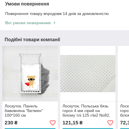
Умови повернення
Повернення товару впродовж 14 днів за домовленістю
Всі умови повернення
Подібні товари компанії
Лоскуток. Панель
Лоскуток. Польська бязь
Лоск
бавовняна "Бетмен"
горох 4 мм сірий на
горо
100*160 см
білому тлі 125 г/м2 No82,
біло
99*157 см
58*1
230
121,15
72,
₴
₴