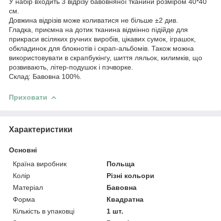
У набір входить 3 відрізу бавовняної тканини розміром 40*40
см.
Довжина відрізів може коливатися не більше ±2 див.
Гладка, приємна на дотик тканина відмінно підійде для
прикраси всіляких ручних виробів, цікавих сумок, іграшок,
обкладинок для блокнотів і скрап-альбомів. Також можна
використовувати в скрапбукінгу, шиття ляльок, килимків, що
розвивають, літер-подушок і пэчворке.
Склад: Бавовна 100%.
Приховати
Характеристики
Основні
Країна виробник
Польща
Колір
Різні кольори
Матеріал
Бавовна
Форма
Квадратна
Кількість в упаковці
1 шт.