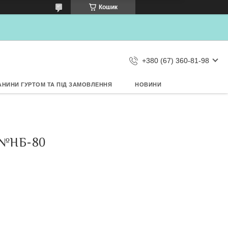
×
Кошик
Дозвольте сайту metrtkani.com
відправляти Вам сповіщення про
НОВИНКИ на рабочий стіл
Заборонити
Дозволити
d by SendPulse
+380 (67) 360-81-98
АНИНИ ГУРТОМ ТА ПІД ЗАМОВЛЕННЯ
НОВИНИ
 №НБ-80