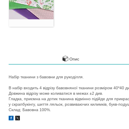
Опис
Набір тканини з бавовни для рукоділля.
В набір входить 4 відрізу бавовняної тканини розміром 40*40 д
Довжина відрізу може коливатися в межах ±2 див.
Гладка, приємна на дотик тканина відмінно підійде для прикрас
у скрапбукінгу, шиття ляльок, розвиваючих килимків, букв-подуш
Склад: Бавовна 100%.