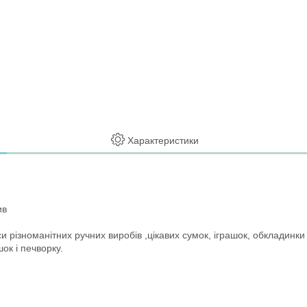
Характеристики
ив
и різноманітних ручних виробів ,цікавих сумок, іграшок, обкладинки
ок і печворку.