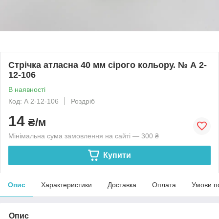
Стрічка атласна 40 мм сірого кольору. № А 2-
12-106
В наявності
Код: А 2-12-106
Роздріб
14
₴/м
Мінімальна сума замовлення на сайті — 300 ₴
Купити
Опис
Характеристики
Доставка
Оплата
Умови п
Опис