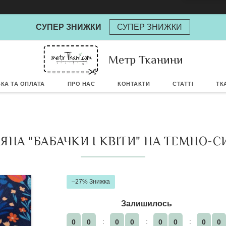
СУПЕР ЗНИЖКИ
СУПЕР ЗНИЖКИ
Метр Тканини
Powere
КА ТА ОПЛАТА
ПРО НАС
КОНТАКТИ
СТАТТІ
ТК
НА "БАБАЧКИ І КВІТИ" НА ТЕМНО-С
–27%
Залишилось
0
0
0
0
0
0
0
0