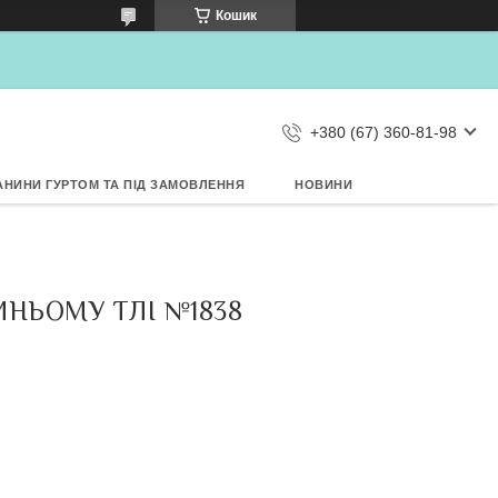
×
Кошик
Дозвольте сайту metrtkani.com
відправляти Вам сповіщення про
НОВИНКИ на рабочий стіл
Заборонити
Дозволити
d by SendPulse
+380 (67) 360-81-98
АНИНИ ГУРТОМ ТА ПІД ЗАМОВЛЕННЯ
НОВИНИ
ИНЬОМУ ТЛІ №1838