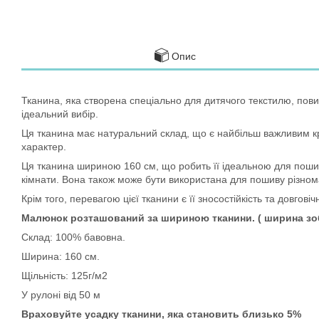
Опис
Тканина, яка створена спеціально для дитячого текстилю, пови
ідеальний вибір.
Ця тканина має натуральний склад, що є найбільш важливим кр
характер.
Ця тканина шириною 160 см, що робить її ідеальною для пошиву
кімнати. Вона також може бути використана для пошиву різнома
Крім того, перевагою цієї тканини є її зносостійкість та довгові
Малюнок розташований за шириною тканини. ( ширина зоб
Склад: 100% бавовна.
Ширина: 160 см.
Щільність: 125г/м2
У рулоні від 50 м
Враховуйте усадку тканини, яка становить близько 5%