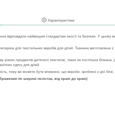
Характеристики
нна відповідати найвищим стандартам якості та безпеки. У цьому вип
итерієм для текстильних виробів для дітей. Тканина виготовлена з
 різних предметів дитячого текстилю, таких як постільна білизна, р
нітних одягу для дітей.
чність, тому ви можете бути впевнені, що вироби, зроблені з цієї бязі
раження по ширині полотна, від краю до краю)