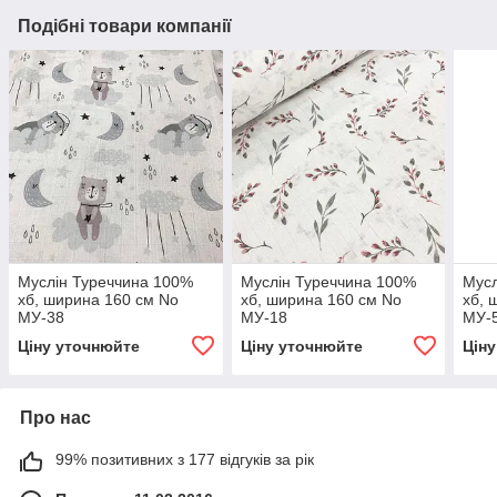
Подібні товари компанії
Муслін Туреччина 100%
Муслін Туреччина 100%
Мусл
хб, ширина 160 см No
хб, ширина 160 см No
хб, 
МУ-38
МУ-18
МУ-
Ціну уточнюйте
Ціну уточнюйте
Цін
Про нас
99% позитивних з 177 відгуків за рік