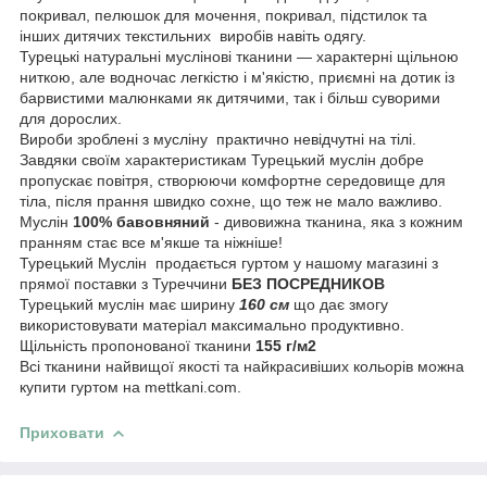
покривал, пелюшок для мочення, покривал, підстилок та
інших дитячих текстильних виробів навіть одягу.
Турецькі натуральні муслінові тканини — характерні щільною
ниткою, але водночас легкістю і м'якістю, приємні на дотик із
барвистими малюнками як дитячими, так і більш суворими
для дорослих.
Вироби зроблені з мусліну практично невідчутні на тілі.
Завдяки своїм характеристикам Турецький муслін добре
пропускає повітря, створюючи комфортне середовище для
тіла, після прання швидко сохне, що теж не мало важливо.
Муслін
100% бавовняний
- дивовижна тканина, яка з кожним
пранням стає все м'якше та ніжніше!
Турецький Муслін продається гуртом у нашому магазині з
прямої поставки з Туреччини
БЕЗ ПОСРЕДНИКОВ
Турецький муслін має ширину
160 см
що дає змогу
використовувати матеріал максимально продуктивно.
Щільність пропонованої тканини
155 г/м2
Всі тканини найвищої якості та найкрасивіших кольорів можна
купити гуртом на mettkani.com.
Приховати