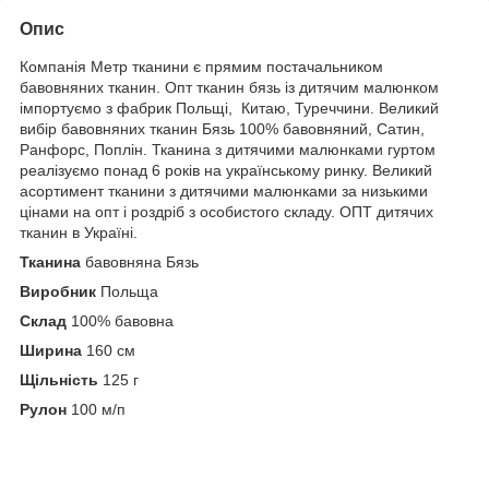
Опис
Компанія Метр тканини є прямим постачальником
бавовняних тканин. Опт тканин бязь із дитячим малюнком
імпортуємо з фабрик Польщі, Китаю, Туреччини. Великий
вибір бавовняних тканин Бязь 100% бавовняний, Сатин,
Ранфорс, Поплін. Тканина з дитячими малюнками гуртом
реалізуємо понад 6 років на українському ринку. Великий
асортимент тканини з дитячими малюнками за низькими
цінами на опт і роздріб з особистого складу. ОПТ дитячих
тканин в Україні.
Тканина
бавовняна Бязь
Виробник
Польща
Склад
100% бавовна
Ширина
160 см
Щільність
125 г
Рулон
100 м/п