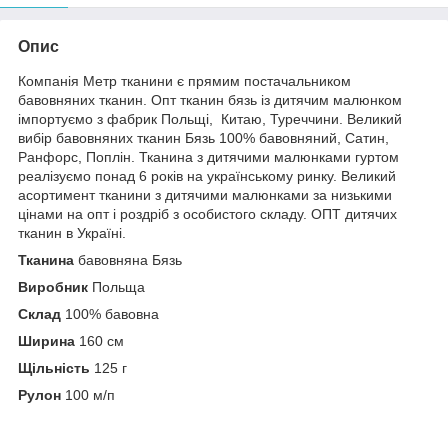
Опис
Компанія Метр тканини є прямим постачальником
бавовняних тканин. Опт тканин бязь із дитячим малюнком
імпортуємо з фабрик Польщі, Китаю, Туреччини. Великий
вибір бавовняних тканин Бязь 100% бавовняний, Сатин,
Ранфорс, Поплін. Тканина з дитячими малюнками гуртом
реалізуємо понад 6 років на українському ринку. Великий
асортимент тканини з дитячими малюнками за низькими
цінами на опт і роздріб з особистого складу. ОПТ дитячих
тканин в Україні.
Тканина
бавовняна Бязь
Виробник
Польща
Склад
100% бавовна
Ширина
160 см
Щільність
125 г
Рулон
100 м/п