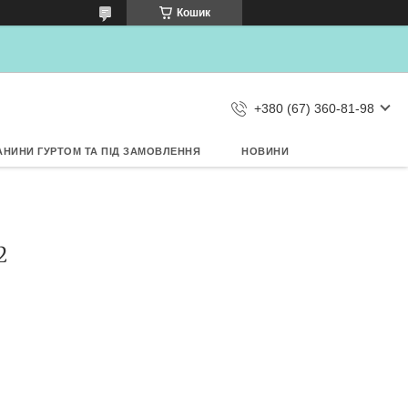
×
Кошик
Дозвольте сайту metrtkani.com
відправляти Вам сповіщення про
НОВИНКИ на рабочий стіл
Заборонити
Дозволити
d by SendPulse
+380 (67) 360-81-98
АНИНИ ГУРТОМ ТА ПІД ЗАМОВЛЕННЯ
НОВИНИ
2