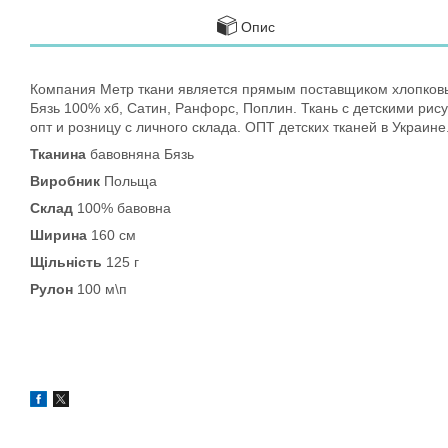
Опис
Компания Метр ткани является прямым поставщиком хлопковых
Бязь 100% хб, Сатин, Ранфорс, Поплин. Ткань с детскими рис
опт и розницу с личного склада. ОПТ детских тканей в Украине
Тканина
бавовняна Бязь
Виробник
Польща
Склад
100% бавовна
Ширина
160 см
Щільність
125 г
Рулон
100 м\п