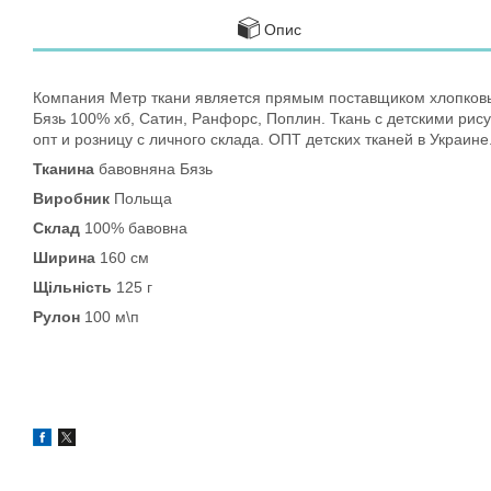
Опис
Компания Метр ткани является прямым поставщиком хлопковых
Бязь 100% хб, Сатин, Ранфорс, Поплин. Ткань с детскими рис
опт и розницу с личного склада. ОПТ детских тканей в Украине
Тканина
бавовняна Бязь
Виробник
Польща
Склад
100% бавовна
Ширина
160 см
Щільність
125 г
Рулон
100 м\п