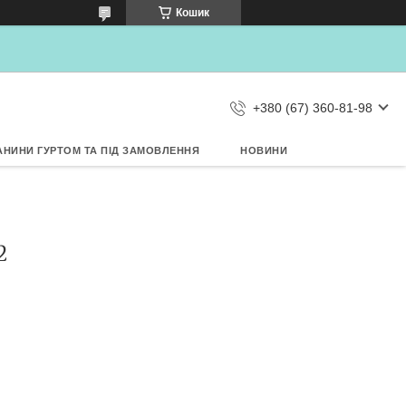
×
Кошик
Дозвольте сайту metrtkani.com
відправляти Вам сповіщення про
НОВИНКИ на рабочий стіл
Заборонити
Дозволити
d by SendPulse
+380 (67) 360-81-98
АНИНИ ГУРТОМ ТА ПІД ЗАМОВЛЕННЯ
НОВИНИ
2