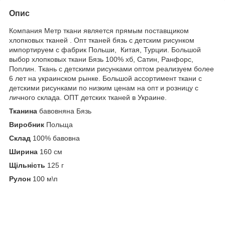
Опис
Компания Метр ткани является прямым поставщиком
хлопковых тканей . Опт тканей бязь с детским рисунком
импортируем с фабрик Польши, Китая, Турции. Большой
выбор хлопковых ткани Бязь 100% хб, Сатин, Ранфорс,
Поплин. Ткань с детскими рисунками оптом реализуем более
6 лет на украинском рынке. Большой ассортимент ткани с
детскими рисунками по низким ценам на опт и розницу с
личного склада. ОПТ детских тканей в Украине.
Тканина
бавовняна Бязь
Виробник
Польща
Склад
100% бавовна
Ширина
160 см
Щільність
125 г
Рулон
100 м\п