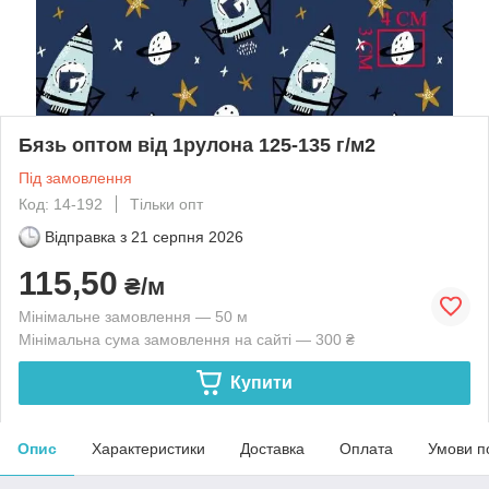
Бязь оптом від 1рулона 125-135 г/м2
Під замовлення
Код: 14-192
Тільки опт
Відправка з
21 серпня 2026
115,50
₴/м
Мінімальне замовлення — 50 м
Мінімальна сума замовлення на сайті — 300 ₴
Купити
Опис
Характеристики
Доставка
Оплата
Умови п