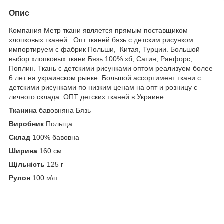
Опис
Компания Метр ткани является прямым поставщиком
хлопковых тканей . Опт тканей бязь с детским рисунком
импортируем с фабрик Польши, Китая, Турции. Большой
выбор хлопковых ткани Бязь 100% хб, Сатин, Ранфорс,
Поплин. Ткань с детскими рисунками оптом реализуем более
6 лет на украинском рынке. Большой ассортимент ткани с
детскими рисунками по низким ценам на опт и розницу с
личного склада. ОПТ детских тканей в Украине.
Тканина
бавовняна Бязь
Виробник
Польща
Склад
100% бавовна
Ширина
160 см
Щільність
125 г
Рулон
100 м\п