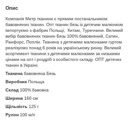
Опис
Компанія Метр тканини є прямим постачальником
бавовняних тканин. Опт тканин бязь із дитячим малюнком
імпортуємо з фабрик Польщі, Китаю, Туреччини. Великий
вибір бавовняних тканин Бязь 100% бавовняний, Сатин,
Ранфорс, Поплін. Тканина з дитячими малюнками гуртом
реалізуємо понад 6 років на українському ринку. Великий
асортимент тканини з дитячими малюнками за низькими
цінами на опт і роздріб з особистого складу. ОПТ дитячих
тканин в Україні.
Тканина
бавовняна Бязь
Виробник
Польща
Склад
100% бавовна
Ширина
160 см
Щільність
125 г
Рулон
100 м/п