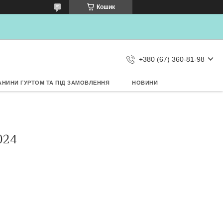
×
Кошик
Дозвольте сайту metrtkani.com
відправляти Вам сповіщення про
НОВИНКИ на рабочий стіл
Заборонити
Дозволити
d by SendPulse
+380 (67) 360-81-98
АНИНИ ГУРТОМ ТА ПІД ЗАМОВЛЕННЯ
НОВИНИ
024