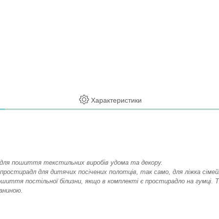
Характеристики
 для пошиття текстильних виробів удома та декору.
остирадл для дитячих посічених полотців, так само, для ліжка сімейн
пошиття постільної білизни, якщо в комплекті є простирадло на гумці
аниною.