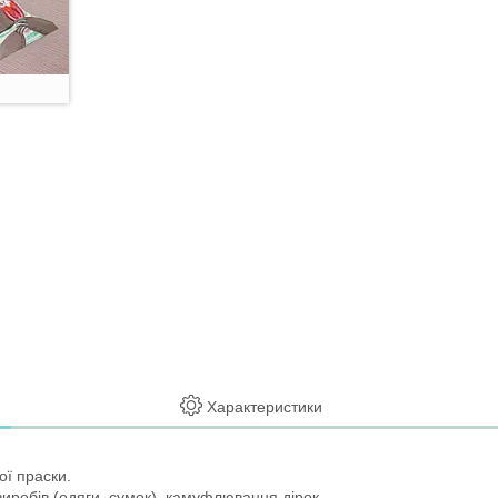
Характеристики
ої праски.
иробів (одяги, сумок), камуфлювання дірок.