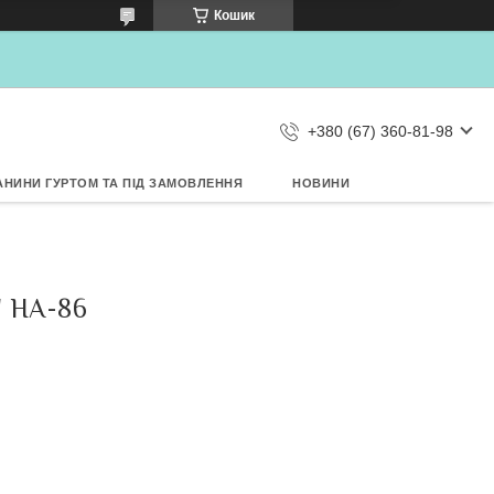
×
Кошик
Дозвольте сайту metrtkani.com
відправляти Вам сповіщення про
НОВИНКИ на рабочий стіл
Заборонити
Дозволити
d by SendPulse
+380 (67) 360-81-98
АНИНИ ГУРТОМ ТА ПІД ЗАМОВЛЕННЯ
НОВИНИ
 НА-86