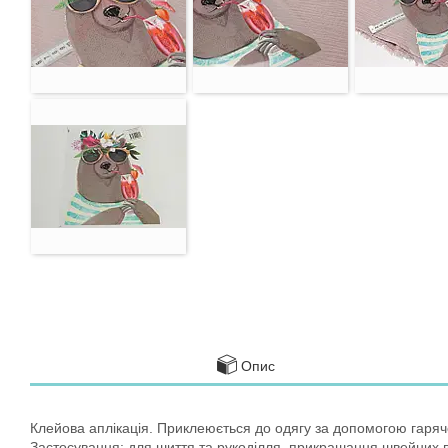
Опис
Клейова аплікація. Приклеюється до одягу за допомогою гаряч
Застосування: для шиття та рукоділля, прикрашання швейних в