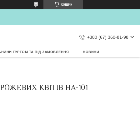
×
Кошик
Дозвольте сайту metrtkani.com
відправляти Вам сповіщення про
НОВИНКИ на рабочий стіл
Заборонити
Дозволити
d by SendPulse
+380 (67) 360-81-98
АНИНИ ГУРТОМ ТА ПІД ЗАМОВЛЕННЯ
НОВИНИ
РОЖЕВИХ КВІТІВ НА-101