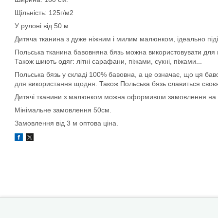
Щільність: 125г/м2
У рулоні від 50 м
Дитяча тканина з дуже ніжним і милим малюнком, ідеально під
Польська тканина бавовняна бязь можна використовувати для п
Також шиють одяг: літні сарафани, піжами, сукні, піжами...
Польська бязь у складі 100% бавовна, а це означає, що ця ба
для використання щодня. Також Польська бязь славиться своєю д
Дитячі тканини з малюнком можна оформивши замовлення на с
Мінімальне замовлення 50см.
Замовлення від 3 м оптова ціна.