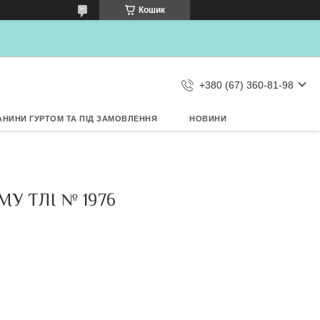
×
Кошик
Дозвольте сайту metrtkani.com
відправляти Вам сповіщення про
НОВИНКИ на рабочий стіл
Заборонити
Дозволити
d by SendPulse
+380 (67) 360-81-98
АНИНИ ГУРТОМ ТА ПІД ЗАМОВЛЕННЯ
НОВИНИ
У ТЛІ № 1976