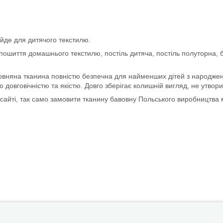
ійде для дитячого текстилю.
ошиття домашнього текстилю, постіль дитяча, постіль полуторна, бо
вовняна тканина повністю безпечна для найменших дітей з народжен
овговічністю та якістю. Довго зберігає колишній вигляд, не утвори
айті, так само замовити тканину бавовну Польського виробництва