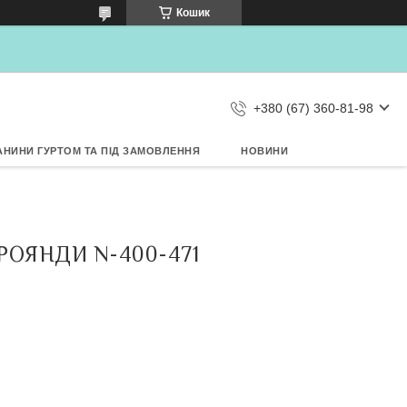
×
Дозвольте сайту metrtkani.com
Кошик
відправляти Вам сповіщення про
НОВИНКИ на рабочий стіл
Заборонити
Дозволити
d by SendPulse
+380 (67) 360-81-98
АНИНИ ГУРТОМ ТА ПІД ЗАМОВЛЕННЯ
НОВИНИ
ТРОЯНДИ N-400-471