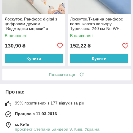
Лоскуток. Ранфорс digital з
Лоскуток.Тканина ранфорс
цифровим друком
волошкового кольору
"Ведмедики моряки" з
Туреччина 240 см No WH-
маяками та компасами на
0074-61, 61*240 см
В наявності
В наявності
білому № РЦ - 3250, 70*240
см
130,90
152,22
₴
₴
Купити
Купити
Показати ще
Про нас
99% позитивних з 177 відгуків за рік
Працює з 11.03.2016
м. Київ
проспект Степана Бандери 9, Київ, Україна