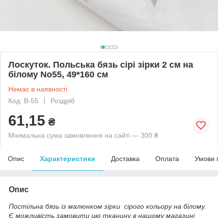
Лоскуток. Польська бязь сірі зірки 2 см на
білому No55, 49*160 см
Немає в наявності
Код: В-55
Роздріб
61,15
₴
Мінімальна сума замовлення на сайті — 300 ₴
Опис
Характеристики
Доставка
Оплата
Умови 
Опис
Постільна бязь із малюнком зірки сірого кольору на білому.
Є можливість замовити цю тканину в нашому магазині