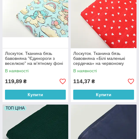
Лоскуток. Тканина бязь
Лоскуток. Тканина бязь
бавовняна "Єдинороги з
бавовняна «Білі маленькі
веселкою" на м'ятному фоні
сердечка» на червоному
№ 702, 87*160 см
фоні №989, 100% бавовна,
В наявності
В наявності
83*160 см
119,89
114,37
₴
₴
Купити
Купити
ТОП ЦІНА