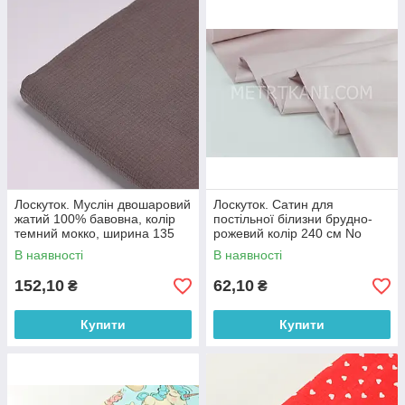
Лоскуток. Муслін двошаровий
Лоскуток. Сатин для
жатий 100% бавовна, колір
постільної білизни брудно-
темний мокко, ширина 135
рожевий колір 240 см No
см № МЖ2-40, 90*135 см
ПС-0019, 27*240 см
В наявності
В наявності
152,10
62,10
₴
₴
Купити
Купити