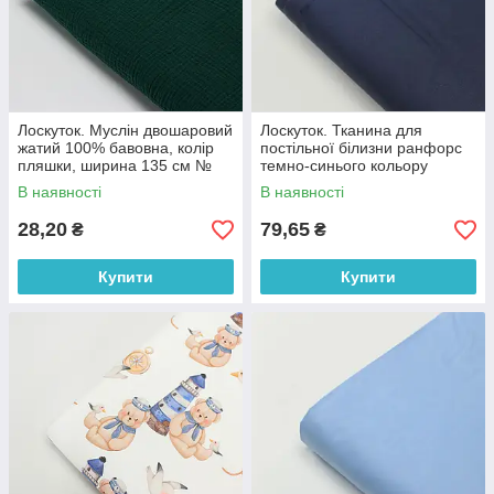
Лоскуток. Муслін двошаровий
Лоскуток. Тканина для
жатий 100% бавовна, колір
постільної білизни ранфорс
пляшки, ширина 135 см №
темно-синього кольору
МЖ2-70,45*50 см
Туреччина 240 см No WH-
В наявності
В наявності
0074-83, 45*240 см
28,20
79,65
₴
₴
Купити
Купити