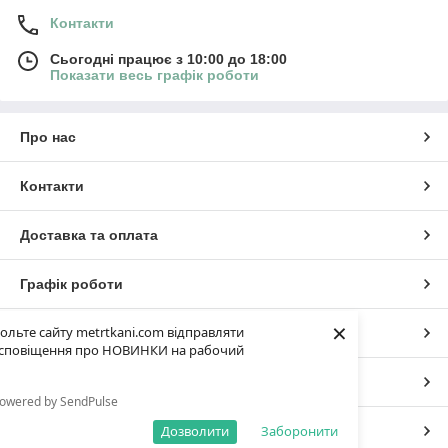
Контакти
Сьогодні працює з 10:00 до 18:00
Показати весь графік роботи
Про нас
Контакти
Доставка та оплата
Графік роботи
×
ольте сайту metrtkani.com відправляти
Повна версія сайту
сповіщення про НОВИНКИ на рабочий
Сайт створено на маркетплейсі
Prom.ua
owered by SendPulse
Дозволити
Заборонити
Політика конфіденційності