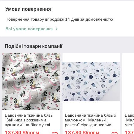
Умови повернення
Повернення товару впродовж 14 днів за домовленістю
Всі умови повернення
Подібні товари компанії
Бавовняна тканина бязь
Бавовняна тканина бязь з
Баво
"Зайчики з рожевими
малюнком "Маленькі
"Мал
вушками" на білому тлі
ракети" сіро-джинсових
місті
№543
тонів на білому тлі
No1
137,80
137,80
137
₴/пог.м
₴/пог.м