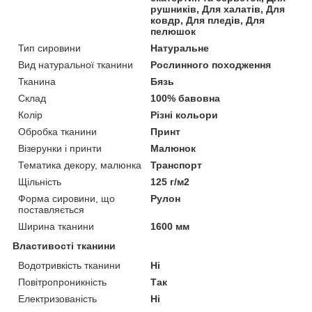
рушників, Для халатів, Для
ковдр, Для пледів, Для
пелюшок
Тип сировини
Натуральне
Вид натуральної тканини
Рослинного походження
Тканина
Бязь
Склад
100% бавовна
Колір
Різні кольори
Обробка тканини
Принт
Візерунки і принти
Малюнок
Тематика декору, малюнка
Транспорт
Щільність
125 г/м2
Форма сировини, що
Рулон
поставляється
Ширина тканини
1600 мм
Властивості тканини
Водотривкість тканини
Ні
Повітропроникність
Так
Електризованість
Ні