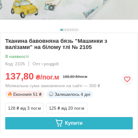
Тканина бавовняна бязь "Машинки з
валізами" на білому тлі № 2105
В наявності
Код: 2105
Опт і роздріб
137,80
₴/пог.м
188,80 ₴/пог.м
Мінімальна сума замовлення на сайті — 300 ₴
Економія
51 ₴
Залишилось
4 дні
128 ₴
від 3 пог.м
125 ₴
від 20 пог.м
Купити