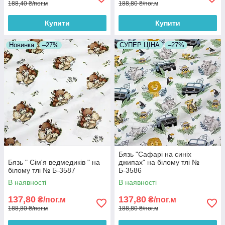
188,40 ₴/пог.м
188,80 ₴/пог.м
Купити
Купити
Новинка
–27%
СУПЕР ЦІНА
–27%
Бязь "Сафарі на синіх
Бязь " Сім'я ведмедиків " на
джипах" на білому тлі №
білому тлі № Б-3587
Б-3586
В наявності
В наявності
137,80
137,80
₴/пог.м
₴/пог.м
188,80 ₴/пог.м
188,80 ₴/пог.м