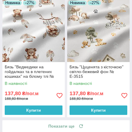
Новинка
–27%
Новинка
–27%
Бязь "Ведмедики на
Бязь "Цуценята з кісточкою"
гойдалках та в плетених
світло-бежевий фон №
кошиках" на білому тлі №
Е-3515
Е-3518
В наявності
В наявності
137,80
137,80
₴/пог.м
₴/пог.м
188,80 ₴/пог.м
188,80 ₴/пог.м
Купити
Купити
Показати ще