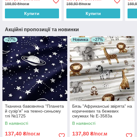
188,80 ₴/пог.м
188,80 ₴/пог.м
188,8
Купити
Купити
Акційні пропозиції та новинки
–27%
Новинка
–27%
Тканина бавовняна "Планета
Бязь "Африканські звірята" на
й сузір'я" на темно-синьому
коричневих та бежевих
тлі №1725
смужках № Е-3583а
В наявності
В наявності
137,40
137,80
₴/пог.м
₴/пог.м