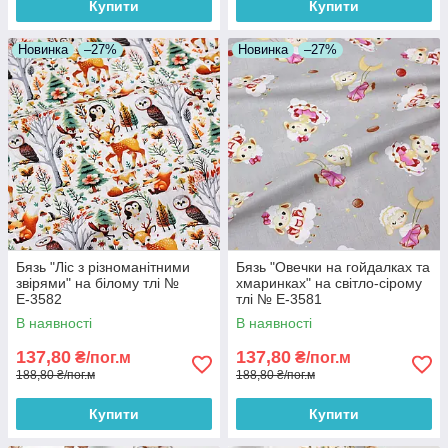
Купити
Купити
Новинка
–27%
Новинка
–27%
Бязь "Ліс з різноманітними
Бязь "Овечки на гойдалках та
звірями" на білому тлі №
хмаринках" на світло-сірому
Е-3582
тлі № Е-3581
В наявності
В наявності
137,80
137,80
₴/пог.м
₴/пог.м
188,80 ₴/пог.м
188,80 ₴/пог.м
Купити
Купити