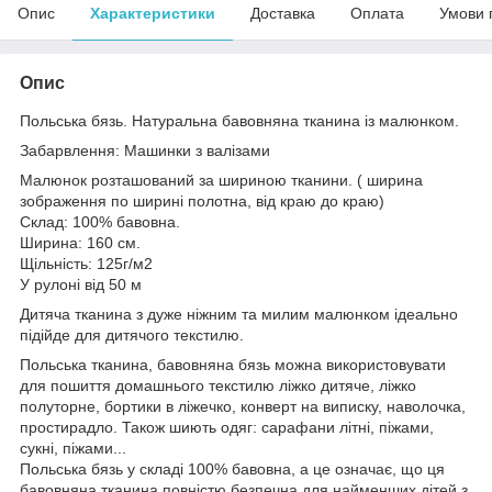
Опис
Характеристики
Доставка
Оплата
Умови 
Опис
Польська бязь. Натуральна бавовняна тканина із малюнком.
Забарвлення: Машинки з валізами
Малюнок розташований за шириною тканини. ( ширина
зображення по ширині полотна, від краю до краю)
Склад: 100% бавовна.
Ширина: 160 см.
Щільність: 125г/м2
У рулоні від 50 м
Дитяча тканина з дуже ніжним та милим малюнком ідеально
підійде для дитячого текстилю.
Польська тканина, бавовняна бязь можна використовувати
для пошиття домашнього текстилю ліжко дитяче, ліжко
полуторне, бортики в ліжечко, конверт на виписку, наволочка,
простирадло. Також шиють одяг: сарафани літні, піжами,
сукні, піжами...
Польська бязь у складі 100% бавовна, а це означає, що ця
бавовняна тканина повністю безпечна для найменших дітей з