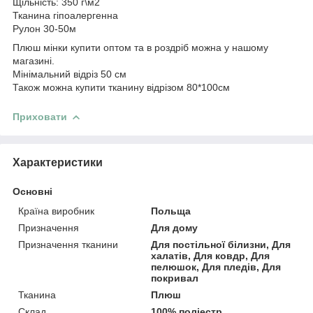
Щільність: 350 г\м2
Тканина гіпоалергенна
Рулон 30-50м
Плюш мінки купити оптом та в роздріб можна у нашому
магазині.
Мінімальний відріз 50 см
Також можна купити тканину відрізом 80*100см
Приховати
Характеристики
Основні
Країна виробник
Польща
Призначення
Для дому
Призначення тканини
Для постільної білизни, Для
халатів, Для ковдр, Для
пелюшок, Для пледів, Для
покривал
Тканина
Плюш
Склад
100% поліестр