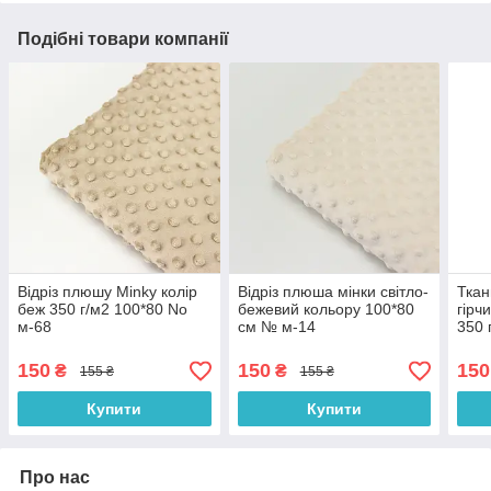
Подібні товари компанії
Відріз плюшу Minky колір
Відріз плюша мінки світло-
Ткан
беж 350 г/м2 100*80 No
бежевий кольору 100*80
гірч
м-68
см № м-14
350 
150
150
150
₴
₴
155 ₴
155 ₴
Купити
Купити
Про нас