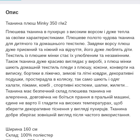
Опис
Тканина плюш Minky 350 г/м2
Плюшева тканина в пухирцю з високим ворсом і дуже тепла
за своїми характеристиками. Плюшеве полото чудова тканина
для дитячого та домашнього текстилю. Завдяки ворсу плюш
дуже приємний та ніжний на відчуття, його дуже люблять діти.
Текстиль із плюшем мінки стає їх улюбленим та незамінним.
Також тканина дуже красиво виглядає у виробі, з плюш мінки
шиють домашній текстиль пледи з плюшу, кокони, конверти на
виписку, бортики в ліжечко, зимові та літні ковдри, декоративні
подушки, простирадла в коляску, так само шиють і одяг
халати, піжами, комбі , спортивні костюми, шапки, жилети...
Тканина має безпечний склад плюшева тканина не
алергенна, довговічна не боїться прання в пральній машині,
єдине не варто її гладити на високих температурах, щоб
зберегти декоративне тіснення у вигляді пухирців. Тканина
добре зберігає зовнішній вигляд після частого використання.
Ширина 160 см
Склад: 100% поліестер