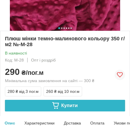
Плюш мінки темно-малинового кольору 350 г/
м2 №-М-28
В наявності
Код: М-28
Опт і роздріб
290
₴/пог.м
Мінімальна сума замовлення на сайті — 300 ₴
280 ₴
від 3 пог.м
260 ₴
від 10 пог.м
Купити
Опис
Характеристики
Доставка
Оплата
Умови п