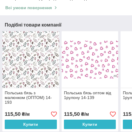
Всі умови повернення
Подібні товари компанії
Польська бязь з
Польська бязь оптом від
Поль
малюнком (ОПТОМ) 14-
1рулону 14-139
1рул
193
115,50
115,50
115
₴/м
₴/м
Купити
Купити