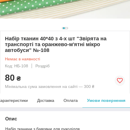
Набір тканин 40*40 з 4-х шт "Звірята на
транспорті та оранжево-м'ятні мікро
автобуси" №-108
Немає в наявності
Код: НБ-108
Роздріб
80
₴
Мінімальна сума замовлення на сайті — 300 ₴
арактеристики
Доставка
Оплата
Умови повернення
Опис
Набір тканини з бавовни для рукоділля.