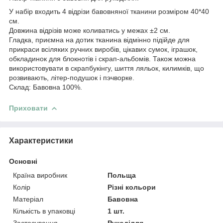
У набір входить 4 відрізи бавовняної тканини розміром 40*40
см.
Довжина відрізів може коливатись у межах ±2 см.
Гладка, приємна на дотик тканина відмінно підійде для
прикраси всіляких ручних виробів, цікавих сумок, іграшок,
обкладинок для блокнотів і скрап-альбомів. Також можна
використовувати в скрапбукінгу, шиття ляльок, килимків, що
розвивають, літер-подушок і пэчворке.
Склад: Бавовна 100%.
Приховати
Характеристики
Основні
Країна виробник
Польща
Колір
Різні кольори
Матеріал
Бавовна
Кількість в упаковці
1 шт.
Застосування
Рукоділля