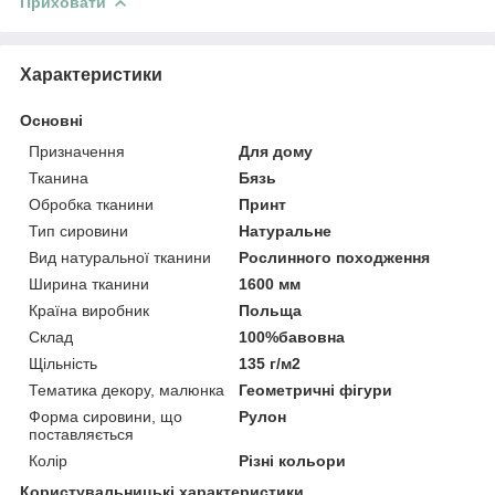
Приховати
Характеристики
Основні
Призначення
Для дому
Тканина
Бязь
Обробка тканини
Принт
Тип сировини
Натуральне
Вид натуральної тканини
Рослинного походження
Ширина тканини
1600 мм
Країна виробник
Польща
Склад
100%бавовна
Щільність
135 г/м2
Тематика декору, малюнка
Геометричні фігури
Форма сировини, що
Рулон
поставляється
Колір
Різні кольори
Користувальницькі характеристики