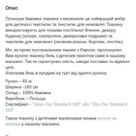
Опис
Польська бавовна тканина з малюнком це найкращий вибір
для дитячого текстилю та текстилю для немовлят. Тканину
використовують для пошиви постільної білизни, декору
будинку (штори, скатертини, декоративні подушки) та
текстилю для немовлят (пеленки,кокони, бортики, постіль).
Ми, як прямі постачальники тканин з Європи, пропонуємо
Вам купити тканину бязь з дитячим принтом саме в нашому
магазині. Так як гарантуємо якість, швидкі поставки та відмінні
ціни.
Хлопкова бязь в продажі на гурт від одного рулону.
Рулон – 65 м
Ширина -160 см
Склад – 100% бавовна
Виробник – Польща
Сертифікат -
"Oeko-Tex Standard 100" або "Öko-Tex Standard
100"
Також тканину з дитячими малюнками можна
купити
на
метраж
у нашому магазині.