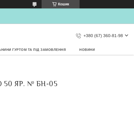
відправляти Вам сповіщення про
Кошик
НОВИНКИ на рабочий стіл
Заборонити
Дозволити
d by SendPulse
+380 (67) 360-81-98
АНИНИ ГУРТОМ ТА ПІД ЗАМОВЛЕННЯ
НОВИНИ
 50 ЯР. № БН-05