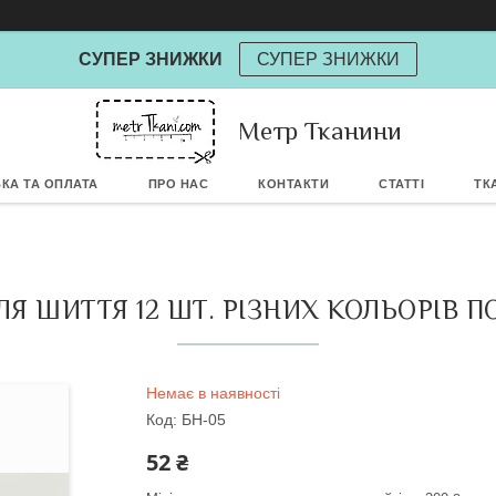
СУПЕР ЗНИЖКИ
СУПЕР ЗНИЖКИ
Powere
Метр Тканини
КА ТА ОПЛАТА
ПРО НАС
КОНТАКТИ
СТАТТІ
ТК
Я ШИТТЯ 12 ШТ. РІЗНИХ КОЛЬОРІВ ПО
Немає в наявності
Код:
БН-05
52 ₴