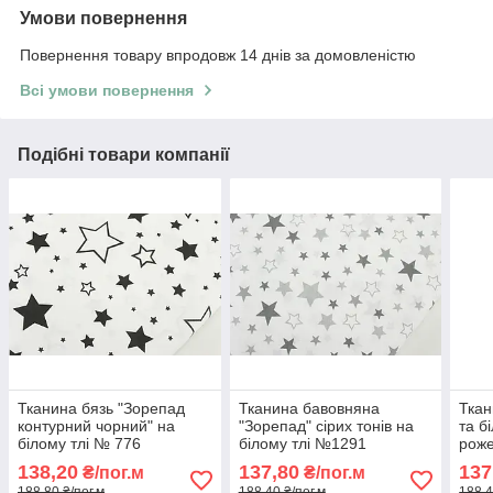
Умови повернення
Повернення товару впродовж 14 днів за домовленістю
Всі умови повернення
Подібні товари компанії
Тканина бязь "Зорепад
Тканина бавовняна
Ткан
контурний чорний" на
"Зорепад" сірих тонів на
та б
білому тлі № 776
білому тлі №1291
рож
138,20
137,80
137
₴/пог.м
₴/пог.м
188,80 ₴/пог.м
188,40 ₴/пог.м
188,4