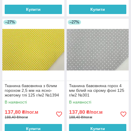
Купити
Купити
–27%
–27%
Тканина бавовняна з білим
Тканина бавовняна горох 4
горохом 2,5 мм на ясно-
мм білий на сірому фоні 125
жовтому тлі 125 г/м2 №1394
г/м2 №301
В наявності
В наявності
137,80
137,80
₴/пог.м
₴/пог.м
188,40 ₴/пог.м
188,40 ₴/пог.м
Купити
Купити