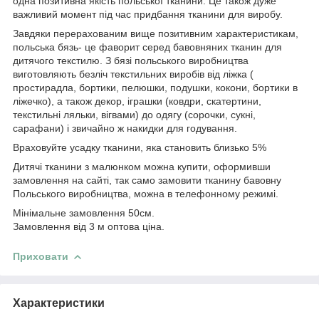
одна позитивна якість польської тканини. Це також дуже
важливий момент під час придбання тканини для виробу.
Завдяки перерахованим вище позитивним характеристикам,
польська бязь- це фаворит серед бавовняних тканин для
дитячого текстилю. З бязі польського виробництва
виготовляють безліч текстильних виробів від ліжка (
простирадла, бортики, пелюшки, подушки, кокони, бортики в
ліжечко), а також декор, іграшки (ковдри, скатертини,
текстильні ляльки, вігвами) до одягу (сорочки, сукні,
сарафани) і звичайно ж накидки для годування.
Враховуйте усадку тканини, яка становить близько 5%
Дитячі тканини з малюнком можна купити, оформивши
замовлення на сайті, так само замовити тканину бавовну
Польського виробництва, можна в телефонному режимі.
Мінімальне замовлення 50см.
Замовлення від 3 м оптова ціна.
Приховати
Характеристики