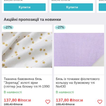
Купити
Купити
Акційні пропозиції та новинки
–27%
–27%
Тканина бавовняна бязь
Бязь із точками фіолетового
"Зорепад" золоті зірки
кольору на бузковому тлі
(гліттер )на білому тлі Н-1990
No430
В наявності
В наявності
137,80
137,80
₴/пог.м
₴/пог.м
188,40 ₴/пог.м
188,40 ₴/пог.м