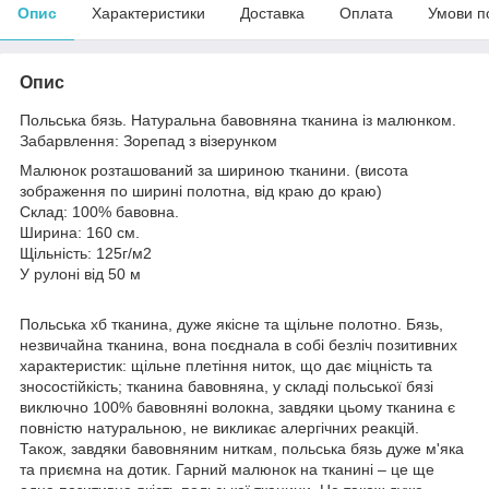
Опис
Характеристики
Доставка
Оплата
Умови п
Опис
Польська бязь. Натуральна бавовняна тканина із малюнком.
Забарвлення: Зорепад з візерунком
Малюнок розташований за шириною тканини. (висота
зображення по ширині полотна, від краю до краю)
Склад: 100% бавовна.
Ширина: 160 см.
Щільність: 125г/м2
У рулоні від 50 м
Польська хб тканина, дуже якісне та щільне полотно. Бязь,
незвичайна тканина, вона поєднала в собі безліч позитивних
характеристик: щільне плетіння ниток, що дає міцність та
зносостійкість; тканина бавовняна, у складі польської бязі
виключно 100% бавовняні волокна, завдяки цьому тканина є
повністю натуральною, не викликає алергічних реакцій.
Також, завдяки бавовняним ниткам, польська бязь дуже м'яка
та приємна на дотик. Гарний малюнок на тканині – це ще