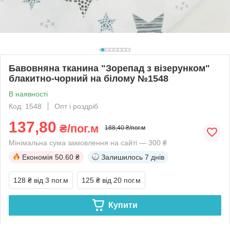
Бавовняна тканина "Зорепад з візерунком"
блакитно-чорний на білому №1548
В наявності
Код: 1548
Опт і роздріб
137,80
₴/пог.м
188,40 ₴/пог.м
Мінімальна сума замовлення на сайті — 300 ₴
Економія
50.60 ₴
Залишилось
7 днів
128 ₴
від 3 пог.м
125 ₴
від 20 пог.м
Купити