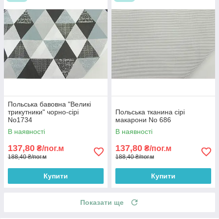
Польська бавовна "Великі
трикутники" чорно-сірі
Польська тканина сірі
No1734
макарони No 686
В наявності
В наявності
137,80
137,80
₴/пог.м
₴/пог.м
188,40 ₴/пог.м
188,40 ₴/пог.м
Купити
Купити
Показати ще