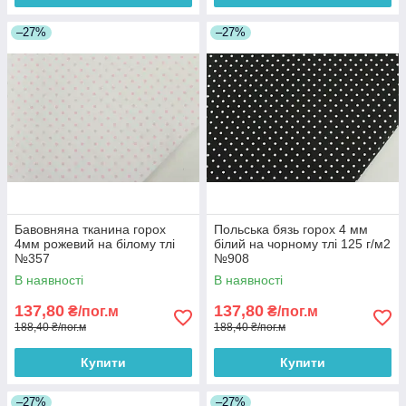
–27%
–27%
Бавовняна тканина горох
Польська бязь горох 4 мм
4мм рожевий на білому тлі
білий на чорному тлі 125 г/м2
№357
№908
В наявності
В наявності
137,80
137,80
₴/пог.м
₴/пог.м
188,40 ₴/пог.м
188,40 ₴/пог.м
Купити
Купити
–27%
–27%