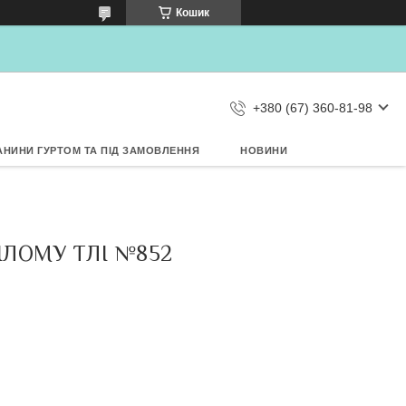
×
Кошик
Дозвольте сайту metrtkani.com
відправляти Вам сповіщення про
НОВИНКИ на рабочий стіл
Заборонити
Дозволити
d by SendPulse
+380 (67) 360-81-98
АНИНИ ГУРТОМ ТА ПІД ЗАМОВЛЕННЯ
НОВИНИ
ІЛОМУ ТЛІ №852