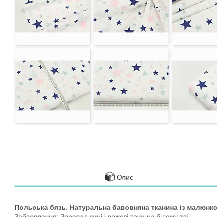
Опис
Польська бязь. Натуральна бавовняна тканина із малюнко
Забарвлення: Зорепад сині і рожеві тони на білому тлі.