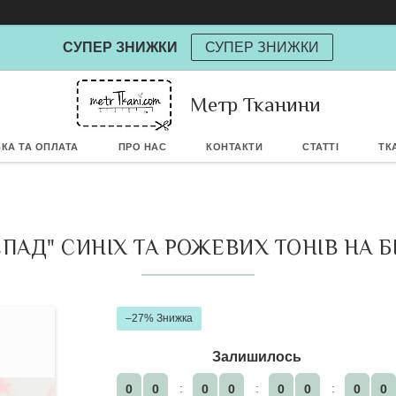
СУПЕР ЗНИЖКИ
СУПЕР ЗНИЖКИ
Метр Тканини
Powere
КА ТА ОПЛАТА
ПРО НАС
КОНТАКТИ
СТАТТІ
ТК
ПАД" СИНІХ ТА РОЖЕВИХ ТОНІВ НА Б
–27%
Залишилось
0
0
0
0
0
0
0
0