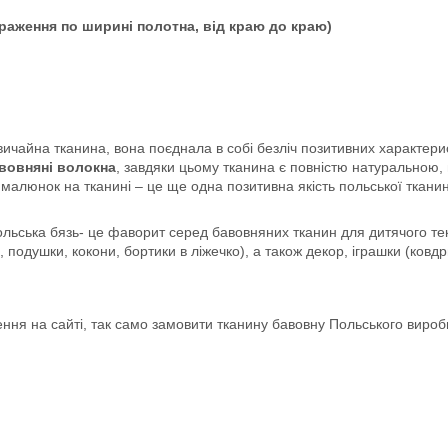
аження по ширині полотна, від краю до краю)
ичайна тканина, вона поєднала в собі безліч позитивних характерист
вовняні волокна
, завдяки цьому тканина є повністю натуральною, 
 малюнок на тканині – це ще одна позитивна якість польської ткан
ьська бязь- це фаворит серед бавовняних тканин для дитячого текс
 подушки, кокони, бортики в ліжечко), а також декор, іграшки (ковдри
ня на сайті, так само замовити тканину бавовну Польського виро