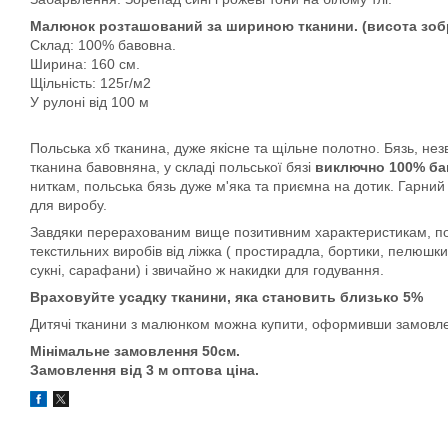
Малюнок розташований за шириною тканини. (висота зобр
Склад: 100% бавовна.
Ширина: 160 см.
Щільність: 125г/м2
У рулоні від 100 м
Польська хб тканина, дуже якісне та щільне полотно. Бязь, незв
тканина бавовняна, у складі польської бязі
виключно 100% ба
ниткам, польська бязь дуже м'яка та приємна на дотик. Гарний
для виробу.
Завдяки перерахованим вище позитивним характеристикам, пол
текстильних виробів від ліжка ( простирадла, бортики, пелюшки,
сукні, сарафани) і звичайно ж накидки для годування.
Враховуйте усадку тканини, яка становить близько 5%
Дитячі тканини з малюнком можна купити, оформивши замовлен
Мінімальне замовлення 50см.
Замовлення від 3 м оптова ціна.