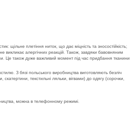
ик: щільне плетіння ниток, що дає міцність та зносостійкість;
не викликає алергічних реакцій. Також, завдяки бавовняним
ини. Це також дуже важливий момент під час придбання тканини
тилю. З бязі польського виробництва виготовляють безліч
, скатертини, текстильні ляльки, вігвами) до одягу (сорочки,
бництва, можна в телефонному режимі.