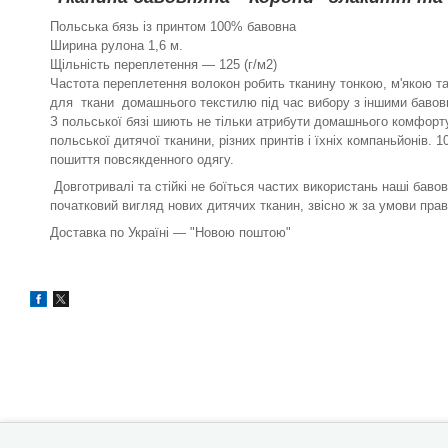
Польська бязь із принтом 100% бавовна
Ширина рулона 1,6 м.
Щільність переплетення — 125 (г/м2)
Частота переплетення волокон робить тканину тонкою, м'якою та
для ткани домашнього текстилю під час вибору з іншими бавов
З польської бязі шиють не тільки атрибути домашнього комфорту,
польської дитячої тканини, різних принтів і їхніх компаньйонів.
пошиття повсякденного одягу.
Довготривалі та стійкі не боїться частих використань наші бавов
початковий вигляд нових дитячих тканин, звісно ж за умови пр
Доставка по Україні — "Новою поштою"