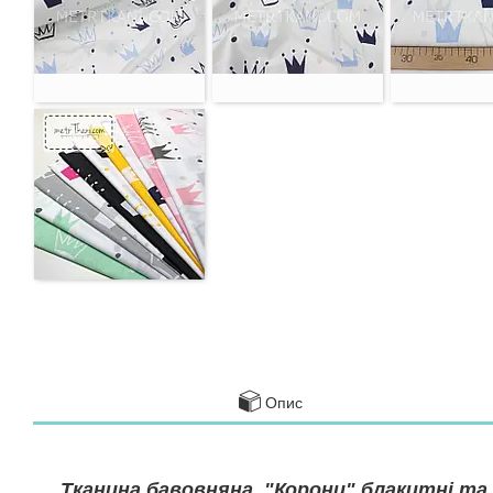
Опис
Тканина бавовняна "Корони" блакитні та 