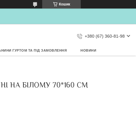
×
Кошик
Дозвольте сайту metrtkani.com
відправляти Вам сповіщення про
НОВИНКИ на рабочий стіл
Заборонити
Дозволити
d by SendPulse
+380 (67) 360-81-98
АНИНИ ГУРТОМ ТА ПІД ЗАМОВЛЕННЯ
НОВИНИ
І НА БІЛОМУ 70*160 СМ