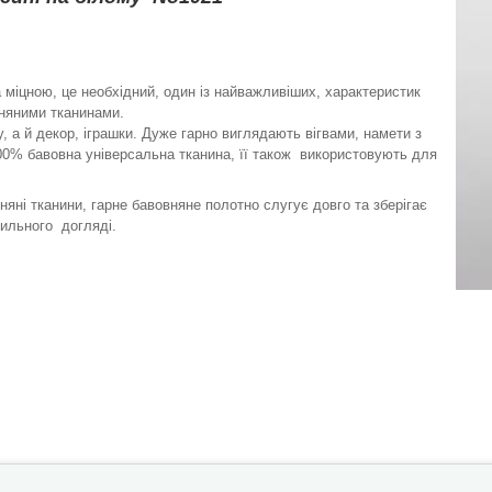
 міцною, це необхідний, один із найважливіших, характеристик
няними тканинами.
 а й декор, іграшки. Дуже гарно виглядають вігвами, намети з
 100% бавовна універсальна тканина, її також використовують для
няні тканини, гарне бавовняне полотно слугує довго та зберігає
авильного догляді.