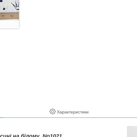
Характеристики
сині на білому No1021