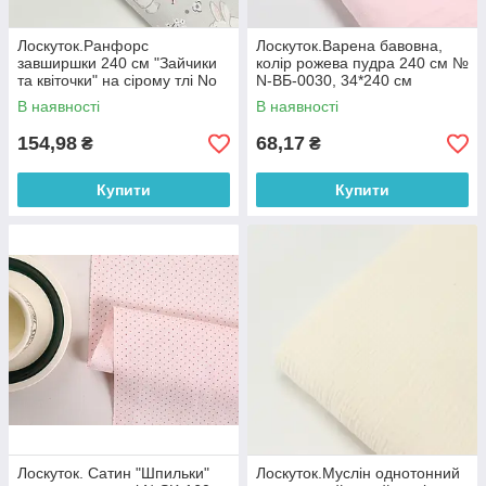
Лоскуток.Ранфорс
Лоскуток.Варена бавовна,
завширшки 240 см "Зайчики
колір рожева пудра 240 см №
та квіточки" на сірому тлі No
N-ВБ-0030, 34*240 см
3246, 86*240 см
В наявності
В наявності
154,98
68,17
₴
₴
Купити
Купити
Лоскуток. Сатин "Шпильки"
Лоскуток.Муслін однотонний