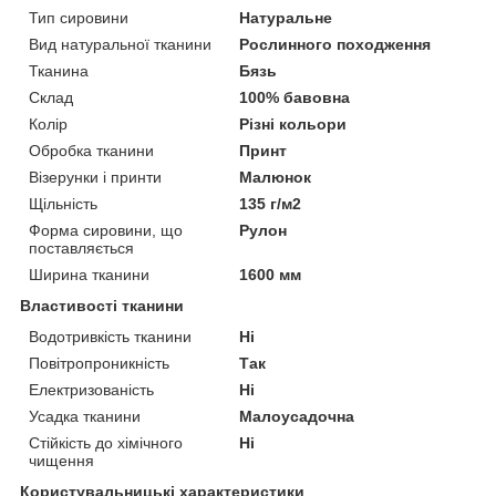
Тип сировини
Натуральне
Вид натуральної тканини
Рослинного походження
Тканина
Бязь
Склад
100% бавовна
Колір
Різні кольори
Обробка тканини
Принт
Візерунки і принти
Малюнок
Щільність
135 г/м2
Форма сировини, що
Рулон
поставляється
Ширина тканини
1600 мм
Властивості тканини
Водотривкість тканини
Ні
Повітропроникність
Так
Електризованість
Ні
Усадка тканини
Малоусадочна
Стійкість до хімічного
Ні
чищення
Користувальницькі характеристики