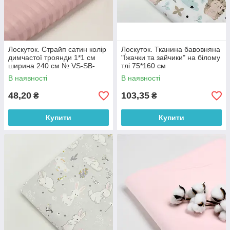
Лоскуток. Страйп сатин колір
Лоскуток. Тканина бавовняна
димчастої троянди 1*1 см
"Їжачки та зайчики" на білому
ширина 240 см № VS-SB-
тлі 75*160 см
2013, 44*110 см
В наявності
В наявності
48,20
103,35
₴
₴
Купити
Купити