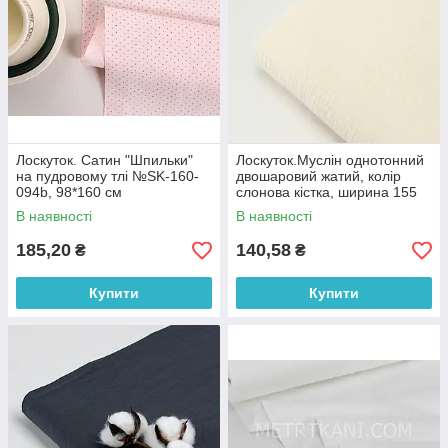
Лоскуток. Сатин "Шпильки"
Лоскуток.Муслін однотонний
на пудровому тлі №SK-160-
двошаровий жатий, колір
094b, 98*160 см
слонова кістка, ширина 155
см No МЖ-3-90, 71*155 см
В наявності
В наявності
185,20
140,58
₴
₴
Купити
Купити