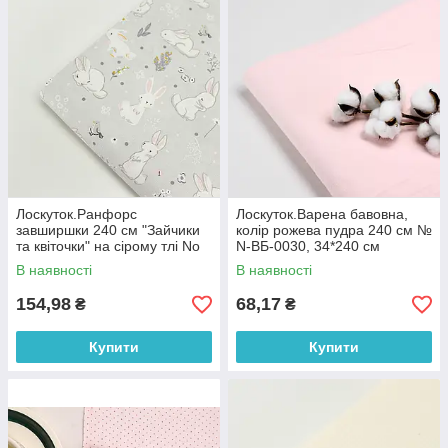
Лоскуток.Ранфорс
Лоскуток.Варена бавовна,
завширшки 240 см "Зайчики
колір рожева пудра 240 см №
та квіточки" на сірому тлі No
N-ВБ-0030, 34*240 см
3246, 86*240 см
В наявності
В наявності
154,98
68,17
₴
₴
Купити
Купити