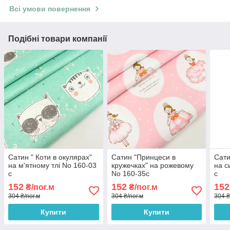
Всі умови повернення
Подібні товари компанії
Сатин " Коти в окулярах"
Сатин "Принцеси в
Сати
на м'ятному тлі No 160-03
кружечках" на рожевому
на с
с
No 160-35с
с
152
152
152
₴/пог.м
₴/пог.м
304 ₴/пог.м
304 ₴/пог.м
304 ₴
Купити
Купити