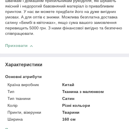
швачкам і домашнім прихильникам рукоділля, які шукають
якісний і недорогий бавовняний матеріал із привабливим
принтом. У нас ви можете придбати його на дуже вигідних
умовах. А для оптів є знижки. Можлива безплатна доставка
сатину «Бембі в квіточках», якщо сума вашого замовлення
перевищить 5000 грн. З нами фінансової вигідно та безпечно
співпрацювати.
Приховати
Характеристики
Основні атрибути
Країна виробник
Китай
Тип
Тканина з малюнком
Тип тканини
Сатин
Колір
Різні кольори
Принти, візерунки
Тварини
Ширина
160 см