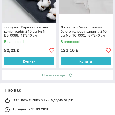
Лоскуток. Варена бавовна,
Лоскуток. Сатин преміум
колір графіт 240 см № N-
білого кольору ширина 240
ВБ-0088, 41*240 см
см No ПС-0001, 57*240 см
В наявності
В наявності
82,21
131,10
₴
₴
Купити
Купити
Показати ще
Про нас
99% позитивних з 177 відгуків за рік
Працює з 11.03.2016