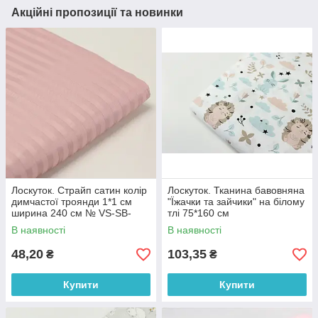
Акційні пропозиції та новинки
Лоскуток. Страйп сатин колір
Лоскуток. Тканина бавовняна
димчастої троянди 1*1 см
"Їжачки та зайчики" на білому
ширина 240 см № VS-SB-
тлі 75*160 см
2013, 44*110 см
В наявності
В наявності
48,20
103,35
₴
₴
Купити
Купити