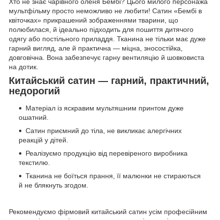
Хто не знає чарівного оленя Бембі? Цього милого персонажа
мультфільму просто неможливо не любити! Сатин «Бембі в
квіточках» прикрашений зображеннями тварини, що
полюбилася, й ідеально підходить для пошиття дитячого
одягу або постільного приладдя. Тканина не тільки має дуже
гарний вигляд, але й практична — міцна, зносостійка,
довговічна. Вона забезпечує гарну вентиляцію й шовковиста
на дотик.
Китайський сатин — гарний, практичний,
недорогий
Матеріал із яскравим мультяшним принтом дуже
ошатний.
Сатин приємний до тіла, не викликає алергічних
реакцій у дітей.
Реалізуємо продукцію від перевіреного виробника
текстилю.
Тканина не боїться прання, її малюнки не стираються
й не блякнуть згодом.
Рекомендуємо фірмовий китайський сатин усім професійним