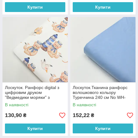
Купити
Купити
Лоскуток. Ранфорс digital з
Лоскуток.Тканина ранфорс
цифровим друком
волошкового кольору
"Ведмедики моряки" з
Туреччина 240 см No WH-
маяками та компасами на
0074-61, 61*240 см
В наявності
В наявності
білому № РЦ - 3250, 70*240
см
130,90
152,22
₴
₴
Купити
Купити