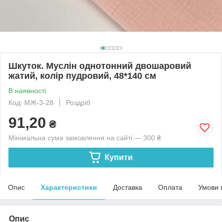
Шкуток. Муслін однотонний двошаровий
жатий, колір пудровий, 48*140 см
В наявності
Код: МЖ-3-28
Роздріб
91,20
₴
Мінімальна сума замовлення на сайті — 300 ₴
Купити
Опис
Характеристики
Доставка
Оплата
Умови 
Опис