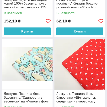
жатий 100% бавовна, колір
постільної білизни брудно-
темний мокко, ширина 135
рожевий колір 240 см No
см № МЖ2-40, 90*135 см
ПС-0019, 27*240 см
В наявності
В наявності
152,10
62,10
₴
₴
Купити
Купити
Лоскуток. Тканина бязь
Лоскуток. Тканина бязь
бавовняна "Єдинороги з
бавовняна «Білі маленькі
веселкою" на м'ятному фоні
сердечка» на червоному
№ 702, 87*160 см
фоні №989, 100% бавовна,