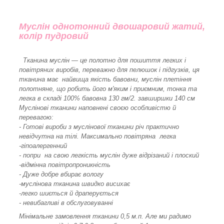
Муслін однотонний двошаровий жатий,
колір пудровий
Тканина муслін — це полотно для пошиття легких і
повітряних виробів, переважно для пелюшок і підгузків, ця
тканина має найвища якість бавовни, муслін плетіння
полотняне, що робить його м'яким і приємним, тонка та
легка в складі 100% бавовна 130 гм/2. завширшки 140 см
Муслінові тканини наповнені своєю особливістю й
перевагою:
- Готові вироби з муслінової тканини річ практично
невідчутна на тілі. Максимально повітряна легка
-гіпоалергенний
- попри на свою легкість муслін дуже відрізаний і плоский
-відмінна повітропроникність
- Дуже добре вбирає вологу
-муслінова тканина швидко висихає
-легко шиється й драперується
- невибагливі в обслуговуванні
Мінімальне замовлення тканини 0,5 м.п. Але ми радимо