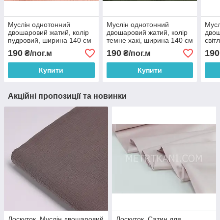
Муслін однотонний
Муслін однотонний
Мусл
двошаровий жатий, колір
двошаровий жатий, колір
двош
пудровий, ширина 140 см
темне хакі, ширина 140 см
світ
No МЖ-3-28
МЖ-3-29
140 
190
190
190
₴/пог.м
₴/пог.м
Купити
Купити
Акційні пропозиції та новинки
Лоскуток. Муслін двошаровий
Лоскуток. Сатин для