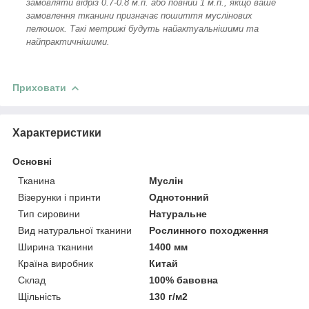
замовляти відріз 0.7-0.8 м.п. або повний 1 м.п., якщо ваше
замовлення тканини призначає пошиття муслінових
пелюшок. Такі метрижі будуть найактуальнішими та
найпрактичнішими.
Приховати
Характеристики
Основні
Тканина
Муслін
Візерунки і принти
Однотонний
Тип сировини
Натуральне
Вид натуральної тканини
Рослинного походження
Ширина тканини
1400 мм
Країна виробник
Китай
Склад
100% бавовна
Щільність
130 г/м2