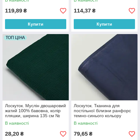
В наявності
В наявності
83*160 см
119,89
114,37
₴
₴
Купити
Купити
ТОП ЦІНА
Лоскуток. Муслін двошаровий
Лоскуток. Тканина для
жатий 100% бавовна, колір
постільної білизни ранфорс
пляшки, ширина 135 см №
темно-синього кольору
МЖ2-70,45*50 см
Туреччина 240 см No WH-
В наявності
В наявності
0074-83, 45*240 см
28,20
79,65
₴
₴