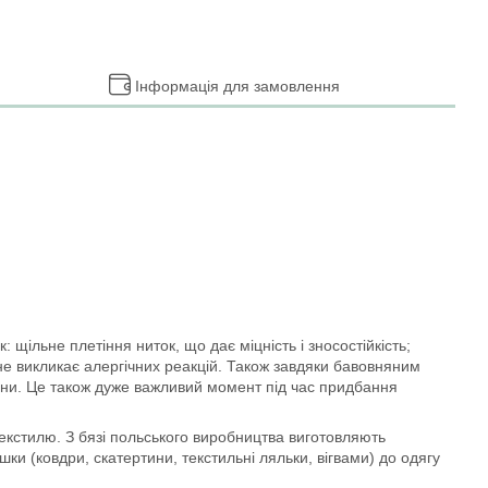
Інформація для замовлення
 щільне плетіння ниток, що дає міцність і зносостійкість;
не викликає алергічних реакцій. Також завдяки бавовняним
нини. Це також дуже важливий момент під час придбання
кстилю. З бязі польського виробництва виготовляють
шки (ковдри, скатертини, текстильні ляльки, вігвами) до одягу