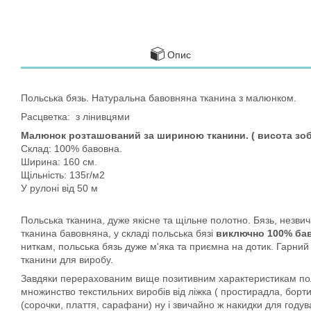
Опис
Польська бязь. Натуральна бавовняна тканина з малюнком.
Расцветка: з лінивцями
Малюнок розташований за шириною тканини. ( висота зоб
Склад: 100% бавовна.
Ширина:
160 см.
Щільність: 135г/м2
У рулоні від 50 м
Польська тканина, дуже якісне та щільне полотно. Бязь, незвича
тканина бавовняна, у складі польська бязі
виключно 100% бав
ниткам, польська бязь дуже м'яка та приємна на дотик. Гарни
тканини для виробу.
Завдяки перерахованим вище позитивним характеристикам поль
множинство текстильних виробів від ліжка ( простирадла, бортик
(сорочки, плаття, сарафани) ну і звичайно ж накидки для году