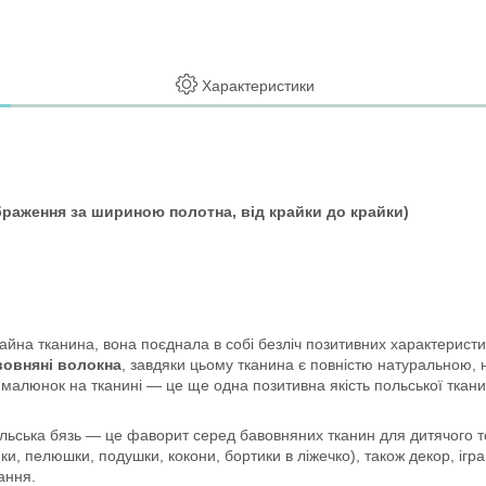
Характеристики
раження за шириною полотна, від крайки до крайки)
йна тканина, вона поєднала в собі безліч позитивних характеристик:
овняні волокна
, завдяки цьому тканина є повністю натуральною, 
й малюнок на тканині — це ще одна позитивна якість польської тка
ська бязь — це фаворит серед бавовняних тканин для дитячого те
и, пелюшки, подушки, кокони, бортики в ліжечко), також декор, ігра
вання.