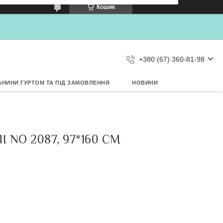
×
Кошик
Дозвольте сайту metrtkani.com
відправляти Вам сповіщення про
НОВИНКИ на рабочий стіл
Заборонити
Дозволити
d by SendPulse
+380 (67) 360-81-98
АНИНИ ГУРТОМ ТА ПІД ЗАМОВЛЕННЯ
НОВИНИ
NO 2087, 97*160 СМ