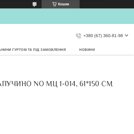
×
Кошик
Дозвольте сайту metrtkani.com
відправляти Вам сповіщення про
НОВИНКИ на рабочий стіл
Заборонити
Дозволити
d by SendPulse
+380 (67) 360-81-98
АНИНИ ГУРТОМ ТА ПІД ЗАМОВЛЕННЯ
НОВИНИ
УЧИНО NO МЦ 1-014, 61*150 СМ