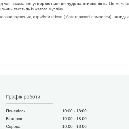
ід час висихання
утворюється ця чудова стисненість
. Ця можлив
тильний текстиль із жатого мусліну.
 новонароджених, атрибути гігієни ( багаторазові памперси), накидк
Графік роботи
Понеділок
10:00
18:00
Вівторок
10:00
18:00
Середа
10:00
18:00