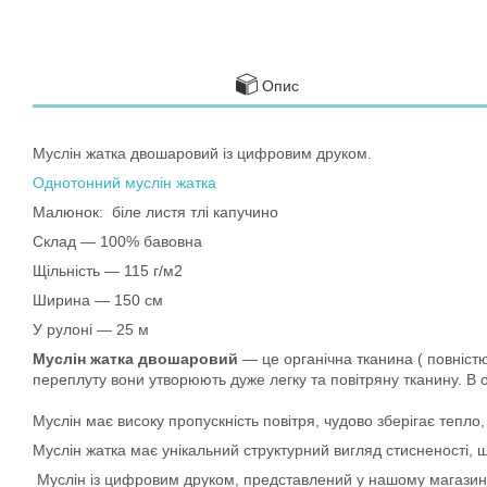
Опис
Муслін жатка двошаровий із цифровим друком.
Однотонний муслін жатка
Малюнок: біле листя тлі капучино
Склад — 100% бавовна
Щільність — 115 г/м2
Ширина — 150 см
У рулоні — 25 м
Муслін жатка двошаровий
— це органічна тканина ( повніст
переплуту вони утворюють дуже легку та повітряну тканину. В о
Муслін має високу пропускність повітря, чудово зберігає тепло,
Муслін жатка має унікальний структурний вигляд стисненості, 
Муслін із цифровим друком, представлений у нашому магазині,