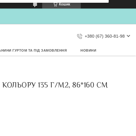
×
Кошик
Дозвольте сайту metrtkani.com
відправляти Вам сповіщення про
НОВИНКИ на рабочий стіл
Заборонити
Дозволити
d by SendPulse
+380 (67) 360-81-98
АНИНИ ГУРТОМ ТА ПІД ЗАМОВЛЕННЯ
НОВИНИ
ЛЬОРУ 135 Г/М2, 86*160 СМ