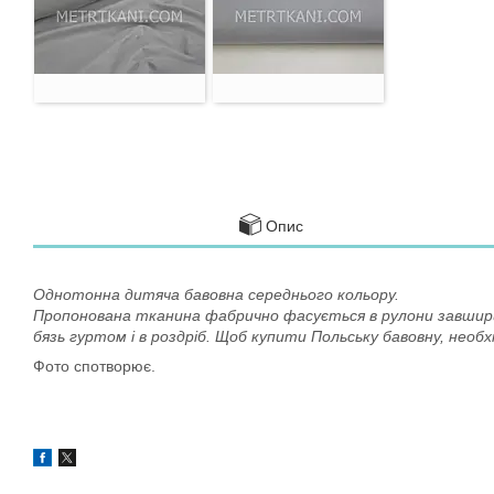
Опис
Однотонна дитяча бавовна середнього кольору.
Пропонована тканина фабрично фасується в рулони завширшк
бязь гуртом і в роздріб. Щоб купити Польську бавовну, нео
Фото спотворює.