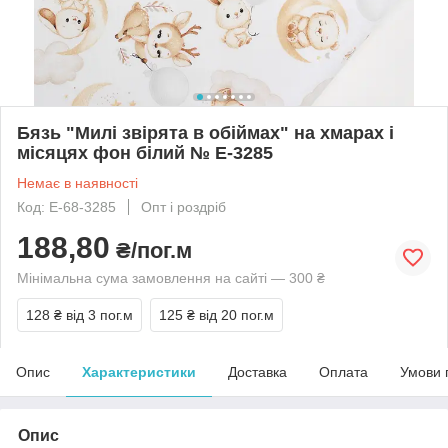
Бязь "Милі звірята в обіймах" на хмарах і
місяцях фон білий № Е-3285
Немає в наявності
Код: Е-68-3285
Опт і роздріб
188,80
₴/пог.м
Мінімальна сума замовлення на сайті — 300 ₴
128 ₴
від 3 пог.м
125 ₴
від 20 пог.м
Опис
Характеристики
Доставка
Оплата
Умови 
Опис