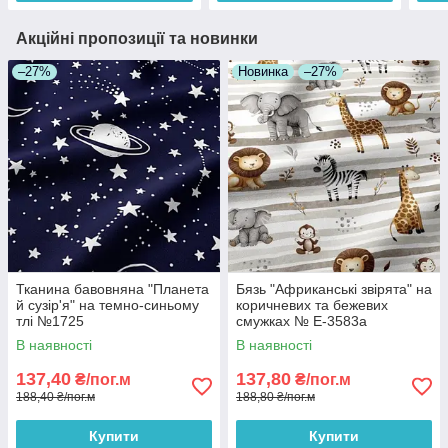
Акційні пропозиції та новинки
–27%
Новинка
–27%
Тканина бавовняна "Планета
Бязь "Африканські звірята" на
й сузір'я" на темно-синьому
коричневих та бежевих
тлі №1725
смужках № Е-3583а
В наявності
В наявності
137,40
137,80
₴/пог.м
₴/пог.м
188,40 ₴/пог.м
188,80 ₴/пог.м
Купити
Купити