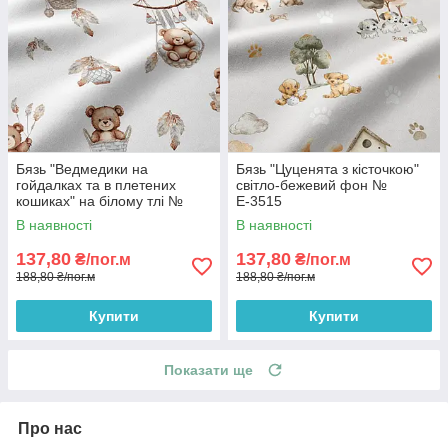
Бязь "Ведмедики на
Бязь "Цуценята з кісточкою"
гойдалках та в плетених
світло-бежевий фон №
кошиках" на білому тлі №
Е-3515
Е-3518
В наявності
В наявності
137,80
137,80
₴/пог.м
₴/пог.м
188,80 ₴/пог.м
188,80 ₴/пог.м
Купити
Купити
Показати ще
Про нас