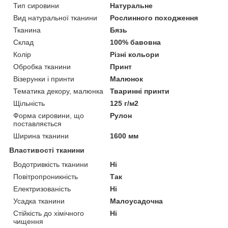
Тип сировини
Натуральне
Вид натуральної тканини
Рослинного походження
Тканина
Бязь
Склад
100% бавовна
Колір
Різні кольори
Обробка тканини
Принт
Візерунки і принти
Малюнок
Тематика декору, малюнка
Тваринні принти
Щільність
125 г/м2
Форма сировини, що
Рулон
поставляється
Ширина тканини
1600 мм
Властивості тканини
Водотривкість тканини
Ні
Повітропроникність
Так
Електризованість
Ні
Усадка тканини
Малоусадочна
Стійкість до хімічного
Ні
чищення