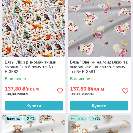
Бязь "Ліс з різноманітними
Бязь "Овечки на гойдалках та
звірями" на білому тлі №
хмаринках" на світло-сірому
Е-3582
тлі № Е-3581
В наявності
В наявності
137,80
137,80
₴/пог.м
₴/пог.м
188,80 ₴/пог.м
188,80 ₴/пог.м
Купити
Купити
Новинка
–27%
Новинка
–27%