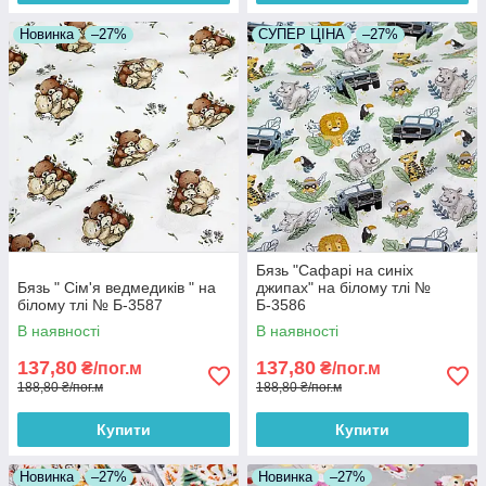
Новинка
–27%
СУПЕР ЦІНА
–27%
Бязь "Сафарі на синіх
Бязь " Сім'я ведмедиків " на
джипах" на білому тлі №
білому тлі № Б-3587
Б-3586
В наявності
В наявності
137,80
137,80
₴/пог.м
₴/пог.м
188,80 ₴/пог.м
188,80 ₴/пог.м
Купити
Купити
Новинка
–27%
Новинка
–27%