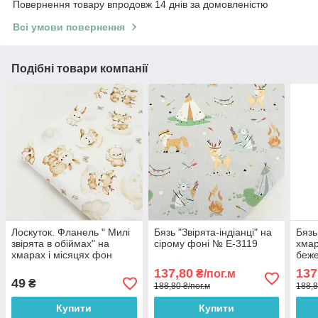
Повернення товару впродовж 14 днів за домовленістю
Всі умови повернення
Подібні товари компанії
Лоскуток. Фланель " Милі
Бязь "Звірята-індіанці" на
Бязь
звірята в обіймах" на
сірому фоні № Е-3119
хмар
хмарах і місяцях фон
беже
білий No Е-3285-1, 35*160
№ Е
137,80
137
₴/пог.м
см
49
₴
188,80 ₴/пог.м
188,8
Купити
Купити