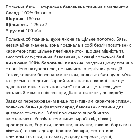
Польська бязь. Натуральна бавовняна тканина з малюнком.
Склад:
100% бавовна.
Ширина:
160 см.
Щільність:
125г/м2
У рулоні
100 м\п
Польська хб тканина, дуже якісне та щільне полотно. Бязь,
незвичайна тканина, вона поєднала в собі безліч позитивних
характеристик: щільне плетіння ниток, що дає міцність та
зносостійкість; тканина бавовняна, у складі польської бязі
виключно 100% бавовняні волокна
, завдяки цьому тканина
є повністю натуральною, не викликає алергічних реакцій.
Також, завдяки бавовняним ниткам, польська бязь дуже м'яка
та приємна на дотик. Гарний малюнок на тканині – це ще
одна позитивна якість польської тканини. Це також дуже
важливий момент під час придбання тканини для виробу.
Завдяки перерахованим вище позитивним характеристикам,
польська бязь- це фаворит серед бавовняних тканин для
дитячого текстилю. З бязі польського виробництва
виготовляють безліч текстильних виробів від ліжка (
простирадла, бортики, пелюшки, подушки, кокони, бортики в
ліжечко), а також декор, іграшки (ковдри, скатертини,
текстильні ляльки, вігвами) до одягу (сорочки, сукні,